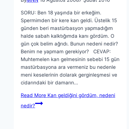
By
MNN
18 Ağustos 2008
7 Şubat 2016
SORU: Ben 18 yaşında bir erkeğim.
Spermimden bir kere kan geldi. Üstelik 15
günden beri mastürbasyon yapmadığım
halde sabah kalktığımda kanı gördüm. O
gün çok belim ağrıdı. Bunun nedeni nedir?
Benim ne yapmam gerekiyor? CEVAP:
Muhtemelen kan gelmesinin sebebi 15 gün
mastürbasyona ara vermeniz bu nedenle
meni keselerinin dolarak gerginleşmesi ve
cidarındaki bir damarın…
Read More
Kan geldiğini gördüm, nedeni
nedir?