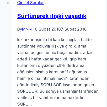
Cinsel Sorular
Sürtünerek ilişki yaşadık
By
MNN
16 Şubat 2010
7 Şubat 2016
kız arkadaşımla bi kaç kez çıplak halde
sürtünme yoluyla ilişkiye girdik. ama
vajinal bölgesine hiç boşalmadım. ark.ın
adeti 1 hafta kadar gecikti. grip hapı
kullanıorm o yüzden olblr dedi ama
göğüsleri şişmiş karnı hafif ağrıomuş
hamile olma ihtimali nedir? tarafından
gönderilmiş SORU SOR kısmından gelen
SORUDUR. Bu soruya uzmanlar tarafından
verilmiş bir yanıt bulunmamaktadır.
SORU…