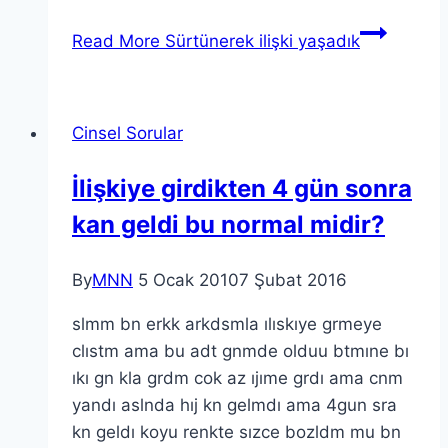
Read More
Sürtünerek ilişki yaşadık
Cinsel Sorular
İlişkiye girdikten 4 gün sonra
kan geldi bu normal midir?
By
MNN
5 Ocak 2010
7 Şubat 2016
slmm bn erkk arkdsmla ılıskıye grmeye
clıstm ama bu adt gnmde olduu btmıne bı
ıkı gn kla grdm cok az ıjıme grdı ama cnm
yandı aslnda hıj kn gelmdı ama 4gun sra
kn geldı koyu renkte sızce bozldm mu bn