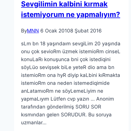
Sevgilimin kalbini kırmak
istemiyorum ne yapmalıyım?
By
MNN
6 Ocak 2010
8 Şubat 2016
sLm bn 18 yaşındaım sevgiLim 20 yaşında
onu çok sevioRm üzmek istemioRm cinseL
konuLaRı konuşunca bni çok istediqini
söyLüo sevişsek biLe yeteR dio ama bn
istemioRm ona hyR diyip kaLbini kıRmakta
istemioRm ona neden istemediqimide
anLatamıoRm ne söyLemeLiyim ne
yapmaLıyım Lütfen cvp yazın … Anonim
tarafından gönderilmiş SORU SOR
kısmından gelen SORUDUR. Bu soruya
uzmanlar…