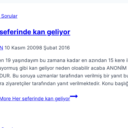
 Sorular
seferinde kan geliyor
N
10 Kasım 2009
8 Şubat 2016
n 19 yaşındayım bu zamana kadar en azından 15 kere iliş
uyormuş gibi kan geliyor neden oloabilir acaba ANONİM
UR. Bu soruya uzmanlar tarafından verilmiş bir yanıt
ra ziyaretçiler tarafından yanıt verilmektedir. Konu başlı
More
Her seferinde kan geliyor