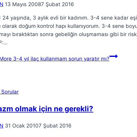
N
13 Mayıs 2008
7 Şubat 2016
 24 yaşında, 3 aylık evli bir kadınım. 3-4 sene kadar
ı olarak doğum kontrol hapı kullanıyorum. 3-4 sene boy
mayı bıraktıktan sonra gebeliğin oluşmaması gibi bir ri
P:…
More
3-4 yıl ilaç kullanmam sorun yaratır mı?
 Sorular
zm olmak için ne gerekli?
N
31 Ocak 2010
7 Şubat 2016