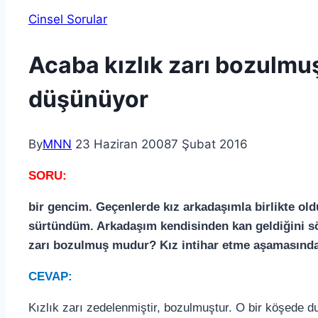
Cinsel Sorular
Acaba kızlık zarı bozulmuş o
düşünüyor
By
MNN
23 Haziran 2008
7 Şubat 2016
SORU:
bir gencim. Geçenlerde kız arkadaşımla birlikte ol
sürtündüm. Arkadaşım kendisinden kan geldiğini söy
zarı bozulmuş mudur? Kız intihar etme aşamasında
CEVAP:
Kızlık zarı zedelenmiştir, bozulmuştur. O bir köşede d