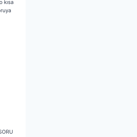
o kısa
oruya
ş SORU