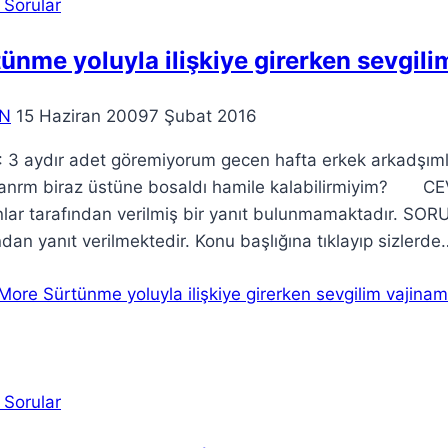
 Sorular
ünme yoluyla ilişkiye girerken sevgili
N
15 Haziran 2009
7 Şubat 2016
3 aydır adet göremiyorum gecen hafta erkek arkadşımlar
sanrm biraz üstüne bosaldı hamile kalabilirmiyim?
ar tarafından verilmiş bir yanıt bulunmamaktadır. SORU
ndan yanıt verilmektedir. Konu başlığına tıklayıp sizlerde
More
Sürtünme yoluyla ilişkiye girerken sevgilim vajina
 Sorular