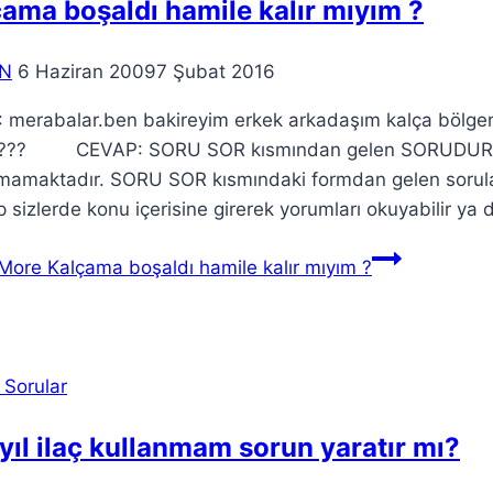
ama boşaldı hamile kalır mıyım ?
N
6 Haziran 2009
7 Şubat 2016
 merabalar.ben bakireyim erkek arkadaşım kalça bölge
??? CEVAP: SORU SOR kısmından gelen SORUDUR. Bu s
amaktadır. SORU SOR kısmındaki formdan gelen sorulara 
ıp sizlerde konu içerisine girerek yorumları okuyabilir ya 
More
Kalçama boşaldı hamile kalır mıyım ?
 Sorular
yıl ilaç kullanmam sorun yaratır mı?