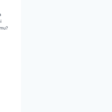
a
i
 mu?