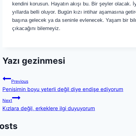
kendini korusun. Hayatın akışı bu. Bir şeyler olacak. 
yıllarda belli oluyor. Bugün kızı intihar aşamasına getir
başına gelecek ya da seninle evlenecek. Yaşam bir bil
çıkacağını bilemeyiz.
Yazı gezinmesi
Previous
Penisimin boyu yeterli değil diye endişe ediyorum
Next
Kızlara değil, erkeklere ilgi duyuyorum
Posts