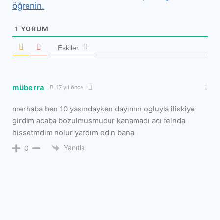
öğrenin.
1
YORUM
Eskiler
müberra
17 yıl önce
merhaba ben 10 yasındayken dayımın ogluyla iliskiye
girdim acaba bozulmusmudur kanamadı acı felnda
hissetmdim nolur yardım edin bana
Yanıtla
0