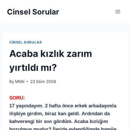
Cinsel Sorular
CINSEL SORULAR
Acaba kızlık zarım
yırtıldı mı?
By
MNN
23 Ekim 2008
SORU:
17 yaşındayım. 2 hafta önce erkek arkadaşımla
ilişkiye girdim, biraz kan geldi. Ardından da
kahverengi bir sıvı gördüm. Acaba kızlığım
bozulmuş mudur? İleride evlendiğimde hamile