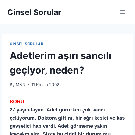
Cinsel Sorular
CINSEL SORULAR
Adetlerim aşırı sancılı
geçiyor, neden?
By
MNN
11 Kasım 2008
SORU:
27 yaşındayım. Adet görürken çok sancı
çekiyorum. Doktora gittim, bir ağrı kesici ve kas
gevşetici hap verdi. Adet görmeme yakın
içecekmişim. Sizce bu ciddi bir durum mu,