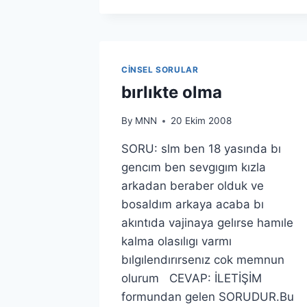
ESNASINDA
SES
GELIYOR
BU
NE
CINSEL SORULAR
ANLAMA
bırlıkte olma
GELIR?
By
MNN
20 Ekim 2008
SORU: slm ben 18 yasında bı
gencım ben sevgıgım kızla
arkadan beraber olduk ve
bosaldım arkaya acaba bı
akıntıda vajinaya gelırse hamıle
kalma olasılıgı varmı
bılgılendırırsenız cok memnun
olurum CEVAP: İLETİŞİM
formundan gelen SORUDUR.Bu