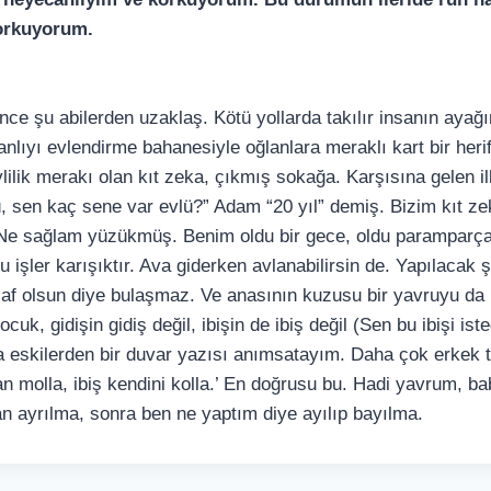
orkuyorum.
nce şu abilerden uzaklaş. Kötü yollarda takılır insanın ayağı
kanlıyı evlendirme bahanesiyle oğlanlara meraklı kart bir herif
vlilik merakı olan kıt zeka, çıkmış sokağa. Karşısına gelen 
 sen kaç sene var evlü?” Adam “20 yıl” demiş. Bizim kıt zek
Ne sağlam yüzükmüş. Benim oldu bir gece, oldu paramparça”
işler karışıktır. Ava giderken avlanabilirsin de. Yapılacak 
laf olsun diye bulaşmaz. Ve anasının kuzusu bir yavruyu da b
uk, gidişin gidiş değil, ibişin de ibiş değil (Sen bu ibişi is
na eskilerden bir duvar yazısı anımsatayım. Daha çok erkek t
an molla, ibiş kendini kolla.’ En doğrusu bu. Hadi yavrum, b
n ayrılma, sonra ben ne yaptım diye ayılıp bayılma.