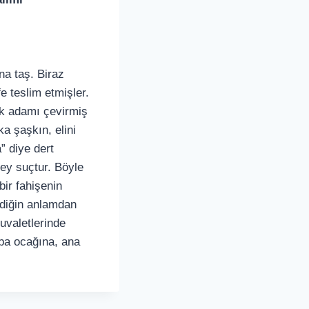
na taş. Biraz
e teslim etmişler.
ilk adamı çevirmiş
a şaşkın, elini
 diye dert
şey suçtur. Böyle
ir fahişenin
tediğin anlamdan
uvaletlerinde
aba ocağına, ana