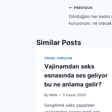
Yazı
PREVIOUS
Gördüğüm her kadın ile
gezinmesi
kuruyorum, ne olacak
Similar Posts
CINSEL SORULAR
Vajinamdan seks
esnasında ses geliyor
bu ne anlama gelir?
By
MNN
11 Kasım 2009
Sevgilimle seks yaparken
vajinamdan sesler geldi çok