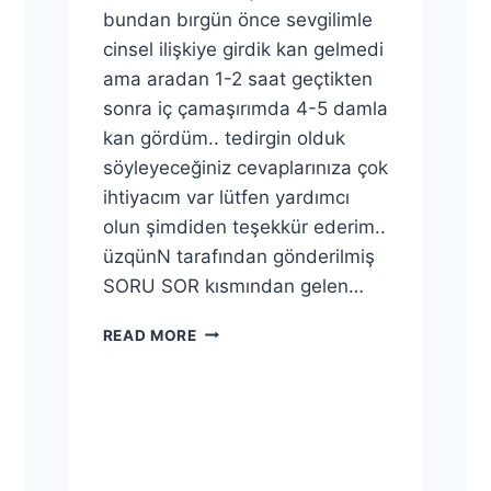
bundan bırgün önce sevgilimle
cinsel ilişkiye girdik kan gelmedi
ama aradan 1-2 saat geçtikten
sonra iç çamaşırımda 4-5 damla
kan gördüm.. tedirgin olduk
söyleyeceğiniz cevaplarınıza çok
ihtiyacım var lütfen yardımcı
olun şimdiden teşekkür ederim..
üzqünN tarafından gönderilmiş
SORU SOR kısmından gelen…
KIZLIĞIM
READ MORE
BOZULMUŞ
MUDUR??