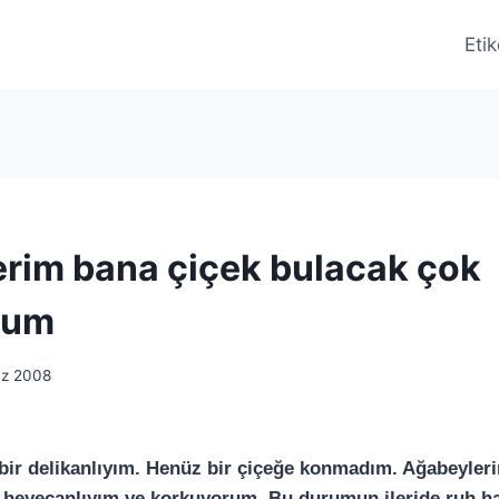
Etik
rim bana çiçek bulacak çok
rum
z 2008
bir delikanlıyım. Henüz bir çiçeğe konmadım. Ağabeyleri
 heyecanlıyım ve korkuyorum. Bu durumun ileride ruh ha