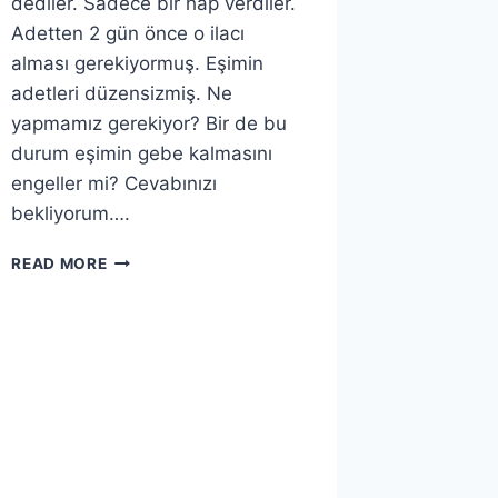
dediler. Sadece bir hap verdiler.
Adetten 2 gün önce o ilacı
alması gerekiyormuş. Eşimin
adetleri düzensizmiş. Ne
yapmamız gerekiyor? Bir de bu
durum eşimin gebe kalmasını
engeller mi? Cevabınızı
bekliyorum….
EŞIMIN
READ MORE
ADETLERI
ÇOK
AĞRILI
GEÇIYOR,
NE
YAPMALIYIZ?