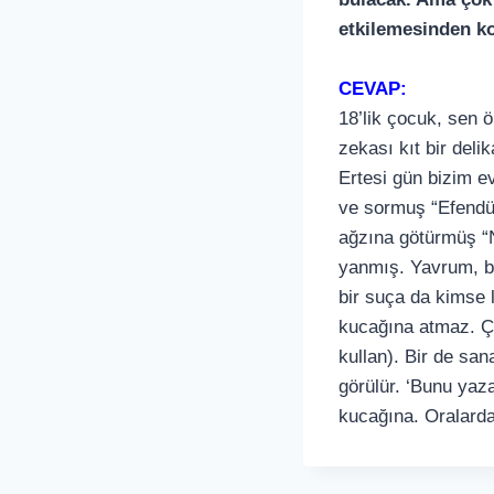
etkilemesinden k
CEVAP:
18’lik çocuk, sen ö
zekası kıt bir deli
Ertesi gün bizim e
ve sormuş “Efendü,
ağzına götürmüş “
yanmış. Yavrum, bu 
bir suça da kimse 
kucağına atmaz. Çoc
kullan). Bir de sa
görülür. ‘Bunu yaz
kucağına. Oralarda