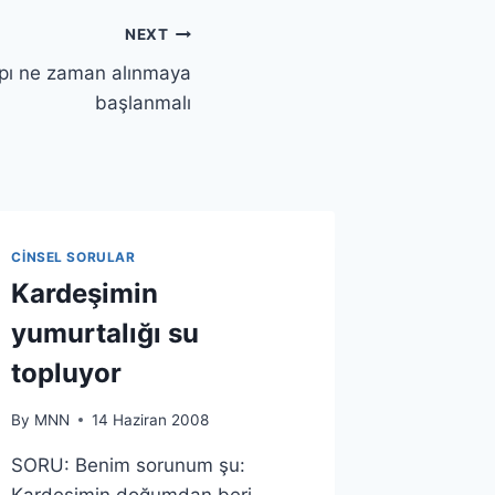
NEXT
pı ne zaman alınmaya
başlanmalı
CINSEL SORULAR
Kardeşimin
yumurtalığı su
topluyor
By
MNN
14 Haziran 2008
SORU: Benim sorunum şu:
Kardeşimin doğumdan beri