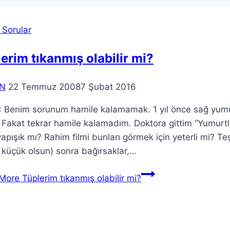
 Sorular
erim tıkanmış olabilir mi?
N
22 Temmuz 2008
7 Şubat 2016
 Benim sorunum hamile kalamamak. 1 yıl önce sağ yumur
. Fakat tekrar hamile kalamadım. Doktora gittim “Yumurt
apışık mı? Rahim filmi bunları görmek için yeterli mi? 
 küçük olsun) sonra bağırsaklar,…
More
Tüplerim tıkanmış olabilir mi?