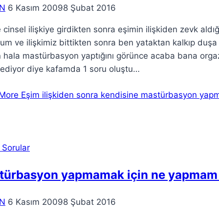
N
6 Kasım 2009
8 Şubat 2016
 cinsel ilişkiye girdikten sonra eşimin ilişkiden zevk al
um ve ilişkimiz bittikten sonra ben yataktan kalkıp du
n hala mastürbasyon yaptığını görünce acaba bana orga
 ediyor diye kafamda 1 soru oluştu…
More
Eşim ilişkiden sonra kendisine mastürbasyon yap
 Sorular
türbasyon yapmamak için ne yapmam 
N
6 Kasım 2009
8 Şubat 2016