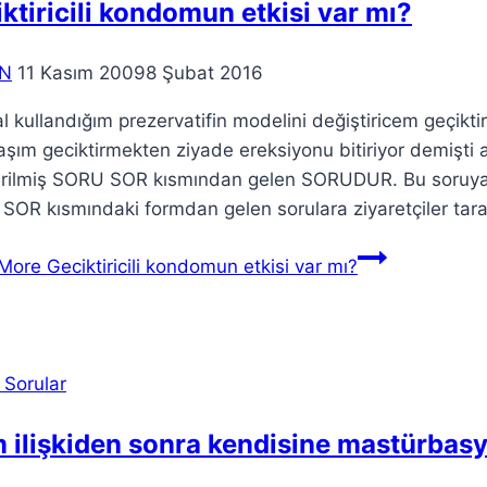
ktiricili kondomun etkisi var mı?
N
11 Kasım 2009
8 Şubat 2016
 kullandığım prezervatifin modelini değiştiricem geçiktiric
şım geciktirmekten ziyade ereksiyonu bitiriyor demişti 
rilmiş SORU SOR kısmından gelen SORUDUR. Bu soruya u
OR kısmındaki formdan gelen sorulara ziyaretçiler tara
More
Geciktiricili kondomun etkisi var mı?
 Sorular
m ilişkiden sonra kendisine mastürba