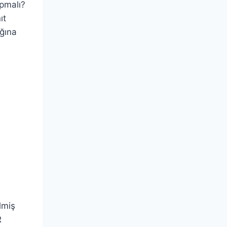
pmalı?
ıt
ığına
lmiş
R