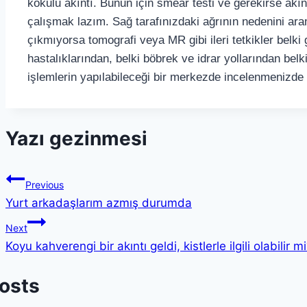
kokulu akıntı. Bunun için smear testi ve gerekirse akın
çalışmak lazım. Sağ tarafınızdaki ağrının nedenini ara
çıkmıyorsa tomografi veya MR gibi ileri tetkikler belki 
hastalıklarından, belki böbrek ve idrar yollarından belk
işlemlerin yapılabileceği bir merkezde incelenmenizde 
Yazı gezinmesi
Previous
Yurt arkadaşlarım azmış durumda
Next
Koyu kahverengi bir akıntı geldi, kistlerle ilgili olabilir m
Posts