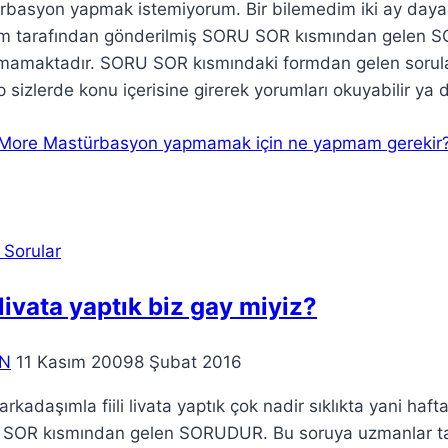
rbasyon yapmak istemiyorum. Bir bilemedim iki ay day
m tarafından gönderilmiş SORU SOR kısmından gelen SOR
amaktadır. SORU SOR kısmındaki formdan gelen sorulara 
ıp sizlerde konu içerisine girerek yorumları okuyabilir y
More
Mastürbasyon yapmamak için ne yapmam gerekir
 Sorular
i livata yaptık biz gay miyiz?
N
11 Kasım 2009
8 Şubat 2016
arkadaşımla fiili livata yaptık çok nadir sıklıkta yani ha
SOR kısmından gelen SORUDUR. Bu soruya uzmanlar tar