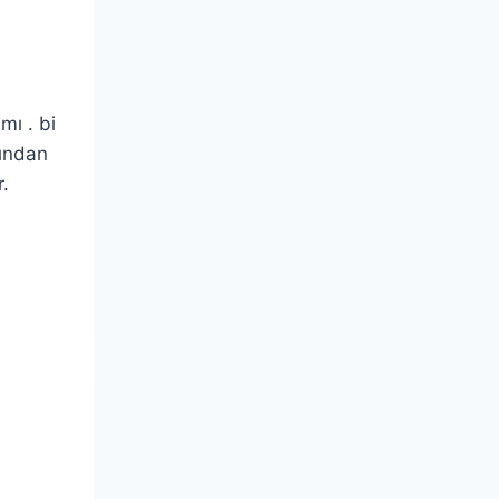
mı . bi
fından
.