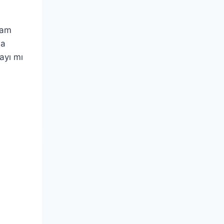
vam
da
ayı mı