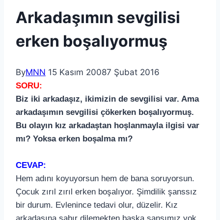
Arkadaşımın sevgilisi
erken boşalıyormuş
By
MNN
15 Kasım 2008
7 Şubat 2016
SORU:
Biz iki arkadaşız, ikimizin de sevgilisi var. Ama
arkadaşımın sevgilisi çökerken boşalıyormuş.
Bu olayın kız arkadaştan hoşlanmayla ilgisi var
mı? Yoksa erken boşalma mı?
CEVAP:
Hem adını koyuyorsun hem de bana soruyorsun.
Çocuk zırıl zırıl erken boşalıyor. Şimdilik şanssız
bir durum. Evlenince tedavi olur, düzelir. Kız
arkadaşına sabır dilemekten başka şansımız yok.