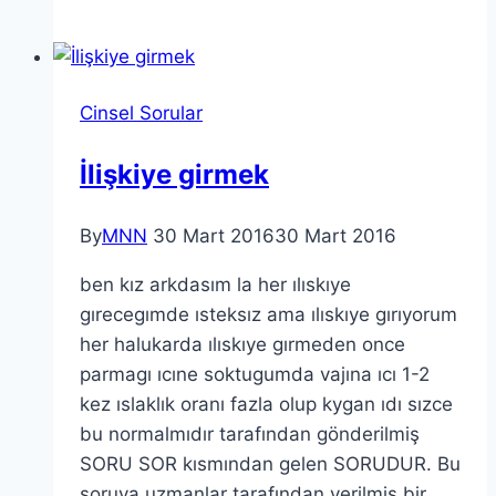
Cinsel Sorular
İlişkiye girmek
By
MNN
30 Mart 2016
30 Mart 2016
ben kız arkdasım la her ılıskıye
gırecegımde ısteksız ama ılıskıye gırıyorum
her halukarda ılıskıye gırmeden once
parmagı ıcıne soktugumda vajına ıcı 1-2
kez ıslaklık oranı fazla olup kygan ıdı sızce
bu normalmıdır tarafından gönderilmiş
SORU SOR kısmından gelen SORUDUR. Bu
soruya uzmanlar tarafından verilmiş bir