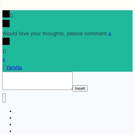
0
Would love your thoughts, please comment.
x
(
)
x
|
Yanıtla
Insert
Etiketler
Etkinlikler
Kategoriler
Profil