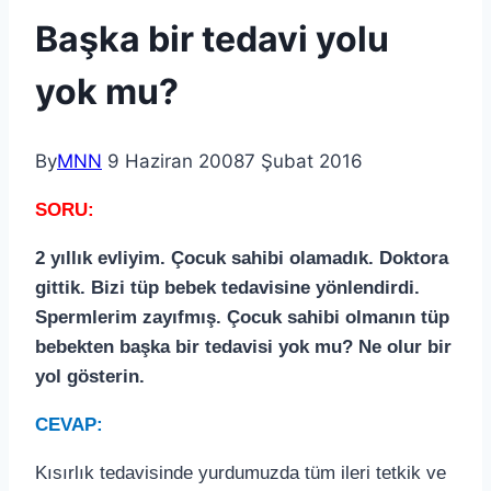
Başka bir tedavi yolu
yok mu?
By
MNN
9 Haziran 2008
7 Şubat 2016
SORU:
2 yıllık evliyim. Çocuk sahibi olamadık. Doktora
gittik. Bizi tüp bebek tedavisine yönlendirdi.
Spermlerim zayıfmış. Çocuk sahibi olmanın tüp
bebekten başka bir tedavisi yok mu? Ne olur bir
yol gösterin.
CEVAP:
Kısırlık tedavisinde yurdumuzda tüm ileri tetkik ve