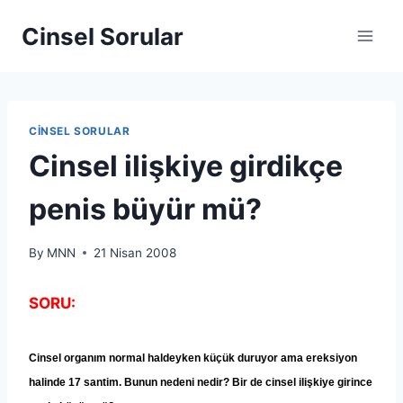
Cinsel Sorular
CINSEL SORULAR
Cinsel ilişkiye girdikçe
penis büyür mü?
By
MNN
21 Nisan 2008
SORU:
Cinsel organ
ı
m normal haldeyken k
üçü
k duruyor ama ereksiyon
halinde 17 santim. Bunun nedeni nedir? Bir de cinsel ili
ş
kiye girince