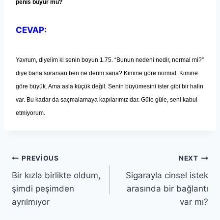
penis b
ü
y
ü
r m
ü
?
CEVAP:
Yavrum, diyelim ki senin boyun 1.75. “Bunun nedeni nedir, normal mi?”
diye bana sorarsan ben ne derim sana? Kimine g
ö
re normal. Kimine
g
ö
re b
ü
y
ü
k. Ama asla k
üçü
k de
ğ
il. Senin b
ü
y
ü
mesini ister gibi bir halin
var. Bu kadar da sa
ç
malamaya kap
ı
lar
ı
m
ı
z dar. G
ü
le g
ü
le, seni kabul
etmiyorum.
PREVIOUS
NEXT
Bir kızla birlikte oIdum,
Sigarayla cinsel istek
şimdi peşimden
arasında bir bağlantı
ayrılmıyor
var mı?