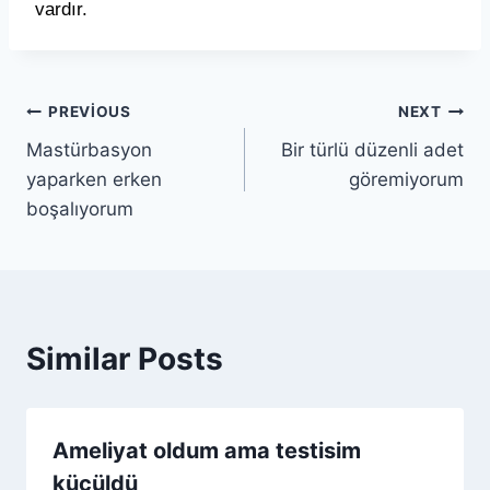
vard
ı
r.
PREVIOUS
NEXT
Mastürbasyon
Bir türlü düzenli adet
yaparken erken
göremiyorum
boşalıyorum
Similar Posts
Ameliyat oldum ama testisim
küçüldü