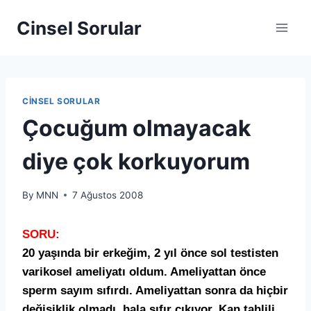
Cinsel Sorular
CINSEL SORULAR
Çocuğum olmayacak
diye çok korkuyorum
By
MNN
7 Ağustos 2008
SORU:
20 ya
şı
nda bir erke
ğ
im, 2 y
ı
l
ö
nce sol testisten
varikosel ameliyat
ı
oldum. Ameliyattan
ö
nce
sperm say
ı
m s
ı
f
ı
rd
ı
. Ameliyattan sonra da hi
ç
bir
de
ğ
i
ş
iklik olmad
ı
, hala s
ı
f
ı
r
çı
k
ı
yor. Kan tahlili,