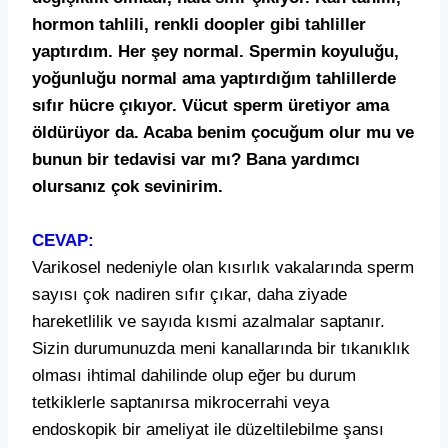
hormon tahlili, renkli doopler gibi tahliller
yapt
ı
rd
ı
m. Her
ş
ey normal. Spermin koyulu
ğ
u,
yo
ğ
unlu
ğ
u normal ama yapt
ı
rd
ığı
m tahlillerde
s
ı
f
ı
r h
ü
cre
çı
k
ı
yor. V
ü
cut sperm
ü
retiyor ama
ö
ld
ü
r
ü
yor da. Acaba benim
ç
ocu
ğ
um olur mu ve
bunun bir tedavisi var m
ı
? Bana yard
ı
mc
ı
olursan
ı
z
ç
ok sevinirim.
CEVAP:
Varikosel nedeniyle olan k
ı
s
ı
rl
ı
k vakalar
ı
nda sperm
say
ı
s
ı
ç
ok nadiren s
ı
f
ı
r
çı
kar, daha ziyade
hareketlilik ve say
ı
da k
ı
smi azalmalar saptan
ı
r.
Sizin durumunuzda meni kanallar
ı
nda bir t
ı
kan
ı
kl
ı
k
olmas
ı
ihtimal dahilinde olup e
ğ
er bu durum
tetkiklerle saptan
ı
rsa mikrocerrahi veya
endoskopik bir ameliyat ile d
ü
zeltilebilme
ş
ans
ı