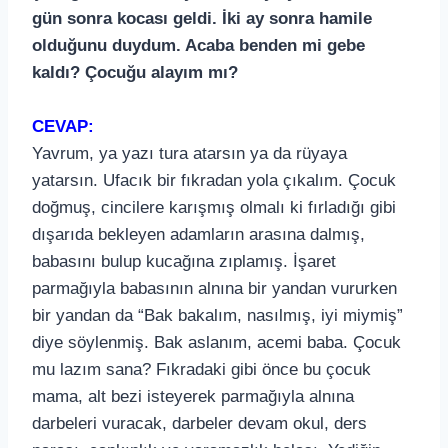
gün sonra kocası geldi. İki ay sonra hamile
olduğunu duydum. Acaba benden mi gebe
kaldı? Çocuğu alayım mı?
CEVAP:
Yavrum, ya yazı tura atarsın ya da rüyaya
yatarsın. Ufacık bir fıkradan yola çıkalım. Çocuk
doğmuş, cincilere karışmış olmalı ki fırladığı gibi
dışarıda bekleyen adamların arasına dalmış,
babasını bulup kucağına zıplamış. İşaret
parmağıyla babasının alnına bir yandan vururken
bir yandan da “Bak bakalım, nasılmış, iyi miymiş”
diye söylenmiş. Bak aslanım, acemi baba. Çocuk
mu lazım sana? Fıkradaki gibi önce bu çocuk
mama, alt bezi isteyerek parmağıyla alnına
darbeleri vuracak, darbeler devam okul, ders