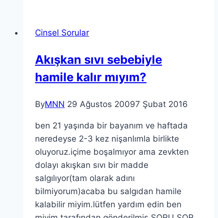
Cinsel Sorular
Akışkan sıvı sebebiyle
hamile kalır mıyım?
By
MNN
29 Ağustos 2009
7 Şubat 2016
ben 21 yaşında bir bayanım ve haftada
neredeyse 2-3 kez nişanlımla birlikte
oluyoruz.içime boşalmıyor ama zevkten
dolayı akışkan sıvı bir madde
salgılıyor(tam olarak adını
bilmiyorum)acaba bu salgıdan hamile
kalabilir miyim.lütfen yardım edin ben
miyim tarafından gönderilmiş SORU SOR