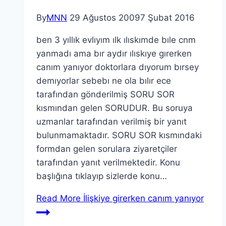
By
MNN
29 Ağustos 2009
7 Şubat 2016
ben 3 yıllık evlıyım ılk ılıskımde bıle cnm
yanmadı ama bır aydır ılıskıye gırerken
canım yanıyor doktorlara dıyorum bırsey
demıyorlar sebebı ne ola bılır ece
tarafından gönderilmiş SORU SOR
kısmından gelen SORUDUR. Bu soruya
uzmanlar tarafından verilmiş bir yanıt
bulunmamaktadır. SORU SOR kısmındaki
formdan gelen sorulara ziyaretçiler
tarafından yanıt verilmektedir. Konu
başlığına tıklayıp sizlerde konu…
Read More
İlişkiye girerken canım yanıyor