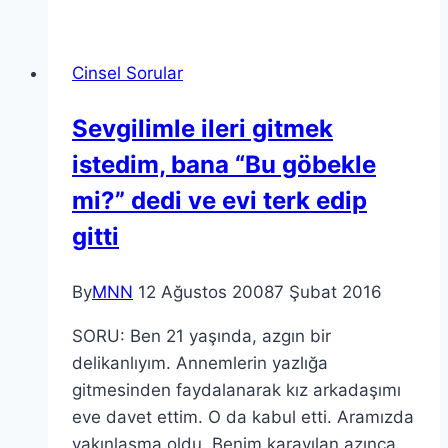
Cinsel Sorular
Sevgilimle ileri gitmek
istedim, bana “Bu göbekle
mi?” dedi ve evi terk edip
gitti
By
MNN
12 Ağustos 2008
7 Şubat 2016
SORU: Ben 21 yaşında, azgın bir
delikanlıyım. Annemlerin yazlığa
gitmesinden faydalanarak kız arkadaşımı
eve davet ettim. O da kabul etti. Aramızda
yakınlaşma oldu. Benim karayılan azınca