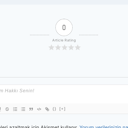
0
Article Rating
{}
[+]
leri azaltmak için Akismet kullanır.
Yorum verilerinizin nas