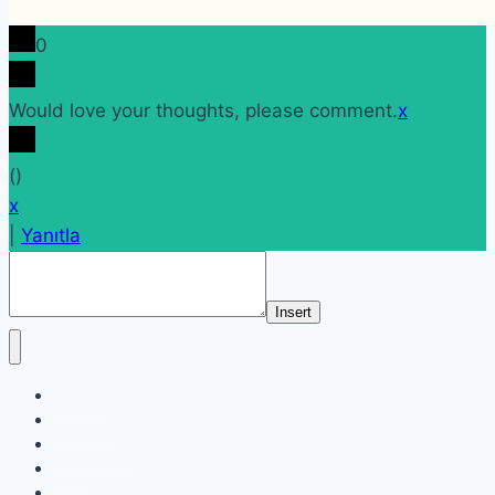
0
Would love your thoughts, please comment.
x
(
)
x
|
Yanıtla
Insert
Etiketler
Etkinlikler
Kategoriler
Profil
Soru sor