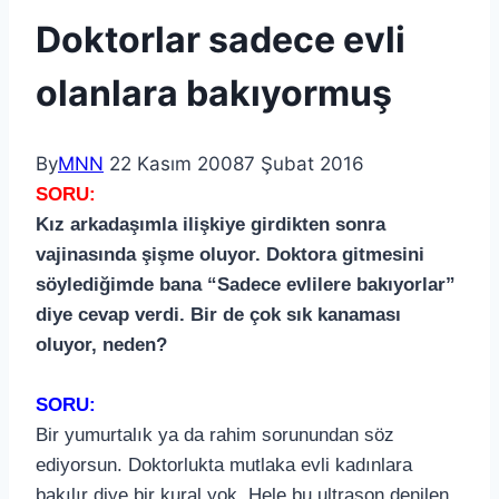
Doktorlar sadece evli
olanlara bakıyormuş
By
MNN
22 Kasım 2008
7 Şubat 2016
SORU:
Kız arkadaşımla ilişkiye girdikten sonra
vajinasında şişme oluyor. Doktora gitmesini
söylediğimde bana “Sadece evlilere bakıyorlar”
diye cevap verdi. Bir de çok sık kanaması
oluyor, neden?
SORU:
Bir yumurtalık ya da rahim sorunundan söz
ediyorsun. Doktorlukta mutlaka evli kadınlara
bakılır diye bir kural yok. Hele bu ultrason denilen