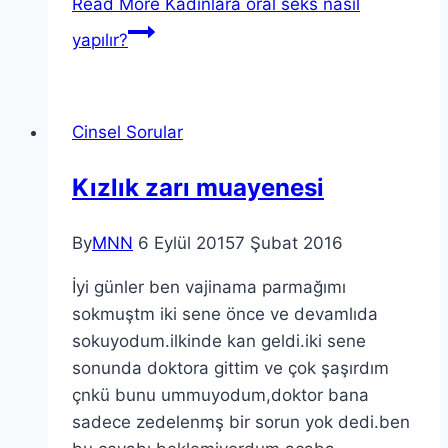
Read More
Kadınlara oral seks nasıl
yapılır?
Cinsel Sorular
Kızlık zarı muayenesi
By
MNN
6 Eylül 2015
7 Şubat 2016
İyi günler ben vajinama parmağımı
sokmuştm iki sene önce ve devamlıda
sokuyodum.ilkinde kan geldi.iki sene
sonunda doktora gittim ve çok şaşırdım
çnkü bunu ummuyodum,doktor bana
sadece zedelenmş bir sorun yok dedi.ben