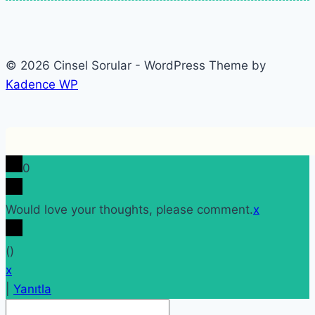
© 2026 Cinsel Sorular - WordPress Theme by
Kadence WP
0
Would love your thoughts, please comment.
x
(
)
x
|
Yanıtla