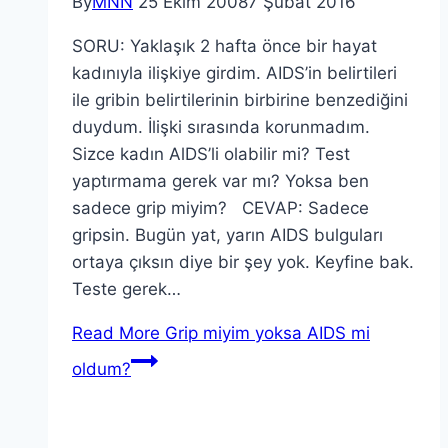
By
MNN
25 Ekim 2008
7 Şubat 2016
SORU: Yaklaşık 2 hafta önce bir hayat
kadınıyla ilişkiye girdim. AIDS’in belirtileri
ile gribin belirtilerinin birbirine benzediğini
duydum. İlişki sırasında korunmadım.
Sizce kadın AlDS’li olabilir mi? Test
yaptırmama gerek var mı? Yoksa ben
sadece grip miyim? CEVAP: Sadece
gripsin. Bugün yat, yarın AIDS bulguları
ortaya çıksın diye bir şey yok. Keyfine bak.
Teste gerek…
Read More
Grip miyim yoksa AIDS mi
oldum?