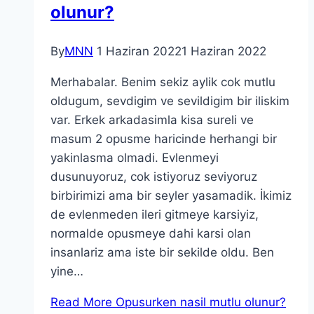
olunur?
By
MNN
1 Haziran 2022
1 Haziran 2022
Merhabalar. Benim sekiz aylik cok mutlu
oldugum, sevdigim ve sevildigim bir iliskim
var. Erkek arkadasimla kisa sureli ve
masum 2 opusme haricinde herhangi bir
yakinlasma olmadi. Evlenmeyi
dusunuyoruz, cok istiyoruz seviyoruz
birbirimizi ama bir seyler yasamadik. İkimiz
de evlenmeden ileri gitmeye karsiyiz,
normalde opusmeye dahi karsi olan
insanlariz ama iste bir sekilde oldu. Ben
yine…
Read More
Opusurken nasil mutlu olunur?