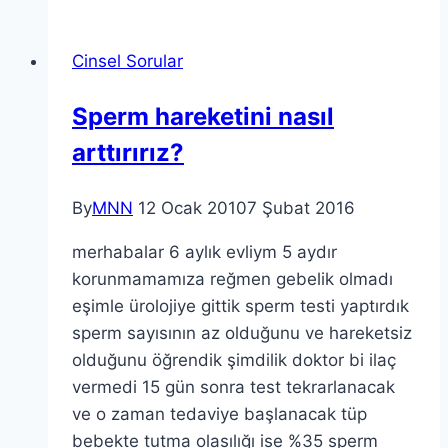
Cinsel Sorular
Sperm hareketini nasıl
arttırırız?
By
MNN
12 Ocak 2010
7 Şubat 2016
merhabalar 6 aylık evliym 5 aydır
korunmamamıza reğmen gebelik olmadı
eşimle ürolojiye gittik sperm testi yaptırdık
sperm sayısının az olduğunu ve hareketsiz
olduğunu öğrendik şimdilik doktor bi ilaç
vermedi 15 gün sonra test tekrarlanacak
ve o zaman tedaviye başlanacak tüp
bebekte tutma olasılığı ise %35 sperm