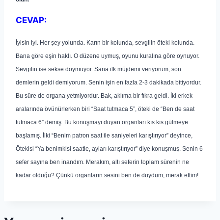
CEVAP:
İyisin iyi. Her şey yolunda. Karın bir kolunda, sevgilin öteki kolunda.
Bana göre eşin haklı. O düzene uymuş, oyunu kuralına göre oynuyor.
Sevgilin ise sekse doymuyor. Sana ilk müjdemi veriyorum, son
demlerin geldi demiyorum. Senin işin en fazla 2-3 dakikada bitiyordur.
Bu süre de organa yetmiyordur. Bak, aklıma bir fıkra geldi. İki erkek
aralarında övünürlerken biri “Saat tutmaca 5”, öteki de “Ben de saat
tutmaca 6” demiş. Bu konuşmayı duyan organları kıs kıs gülmeye
başlamış. İlki “Benim patron saat ile saniyeleri karıştırıyor” deyince,
Ötekisi “Ya benimkisi saatle, ayları karıştırıyor” diye konuşmuş. Senin 6
sefer sayına ben inandım. Merakım, altı seferin toplam sürenin ne
kadar olduğu? Çünkü organların sesini ben de duydum, merak ettim!