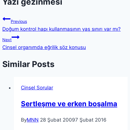
Yazı gezinmesi
Previous
Doğum kontrol hapı kullanmasının yaş sınırı var mı?
Next
Cinsel organımda eğrilik söz konusu
Similar Posts
Cinsel Sorular
Sertleşme ve erken boşalma
By
MNN
28 Şubat 2009
7 Şubat 2016