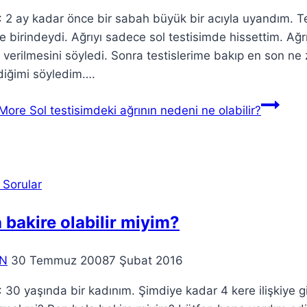
2 ay kadar önce bir sabah büyük bir acıyla uyandım. Tes
 birindeydi. Ağrıyı sadece sol testisimde hissettim. Ağ
verilmesini söyledi. Sonra testislerime bakıp en son ne z
diğimi söyledim….
More
Sol testisimdeki ağrının nedeni ne olabilir?
 Sorular
 bakire olabilir miyim?
N
30 Temmuz 2008
7 Şubat 2016
30 yaşında bir kadınım. Şimdiye kadar 4 kere ilişkiye g