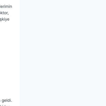
lerimin
ktor,
işkiye
 geldi.