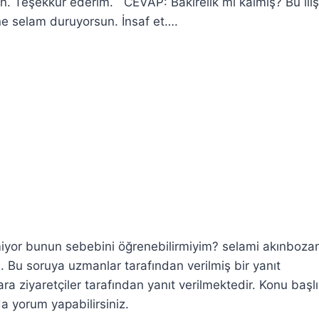
n. Teşekkür ederim. CEVAP: Bakirelik mi kalmış? Bu ili
ine selam duruyorsun. İnsaf et….
iyor bunun sebebini öğrenebilirmiyim? selami akınboza
u soruya uzmanlar tarafından verilmiş bir yanıt
ziyaretçiler tarafından yanıt verilmektedir. Konu başl
da yorum yapabilirsiniz.