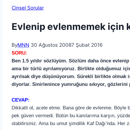
Cinsel Sorular
Evlenip evlenmemek için 
By
MNN
30 Ağustos 2008
7 Şubat 2016
SORU:
Ben 1.5 yıldır sözlüyüm. Sözlüm daha önce evlenip 
ama bir türlü ayrılamıyoruz. Birlikte olduğumuz i
ayrılsak diye düşünüyorum. Sürekli birlikte olmak 
diyorlar. Sinirlenince yumruğunu sıkıyor, gözlerini
CEVAP:
Dikkatli ol, acele etme. Bana göre de evlenme. Böyle b
pek güven vermedi. Bütün bu kanılarıma karşın, yüzdes
olabilirsiniz. Ama bu umut şimdilik Kaf Dağı’nda. He