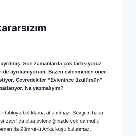
kararsızım
ayrılmış. Son zamanlarda çok tartışıyoruz
çin de ayrılamıyorum. Bazen evlenmeden önce
istiyor. Çevredekiler “Evlenince üzülürsün”
 patlatıyor. Ne yapmalıyım?
ir tabloya balıklama atlanılmaz. Sevgilin bana
i zayıf da olsa evlendiğinizde çok da mutlu
r zaman da Zümrüt-ü Anka kuşu bulunmaz.