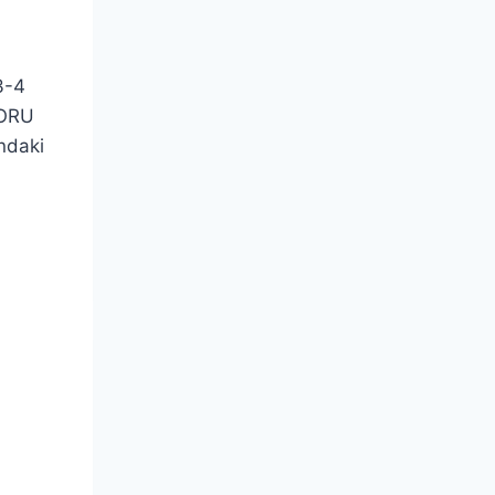
3-4
SORU
ndaki