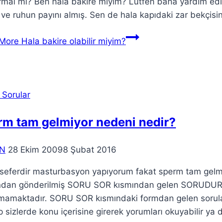
mal mi? Ben hala bakire miyim? Lütfen bana yardım edi
 ve ruhun payını almış. Sen de hala kapıdaki zar bekçis
More
Hala bakire olabilir miyim?
 Sorular
rm tam gelmiyor nedeni nedir?
N
28 Ekim 2009
8 Şubat 2016
 seferdir masturbasyon yapıyorum fakat sperm tam gelm
ından gönderilmiş SORU SOR kısmından gelen SORUDUR. B
amaktadır. SORU SOR kısmındaki formdan gelen sorulara 
ıp sizlerde konu içerisine girerek yorumları okuyabilir ya 