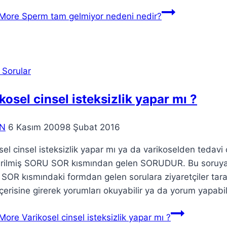
More
Sperm tam gelmiyor nedeni nedir?
 Sorular
kosel cinsel isteksizlik yapar mı ?
N
6 Kasım 2009
8 Şubat 2016
sel cinsel isteksizlik yapar mı ya da varikoselden teda
rilmiş SORU SOR kısmından gelen SORUDUR. Bu soruya u
OR kısmındaki formdan gelen sorulara ziyaretçiler tarafı
çerisine girerek yorumları okuyabilir ya da yorum yapabili
More
Varikosel cinsel isteksizlik yapar mı ?