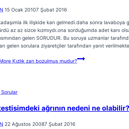
N
15 Ocak 2010
7 Şubat 2016
kadaşımla ilk ilişkide kan gelmedi.daha sonra lavaboya gi
ürdü az az sizce kızmıydı.ona sorduğumda adet kanı ols
ısmından gelen SORUDUR. Bu soruya uzmanlar tarafında
n gelen sorulara ziyaretçiler tarafından yanıt verilmekt
More
Kızlık zarı bozulmuş mudur?
 Sorular
testisimdeki ağrının nedeni ne olabilir
N
22 Ağustos 2008
7 Şubat 2016