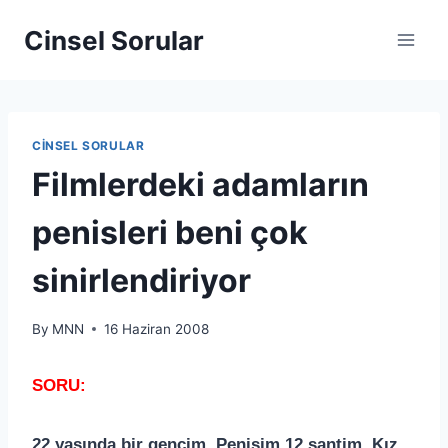
Cinsel Sorular
CINSEL SORULAR
Filmlerdeki adamların
penisleri beni çok
sinirlendiriyor
By
MNN
16 Haziran 2008
SORU:
22 yaşında bir gencim. Penisim 12 santim. Kız