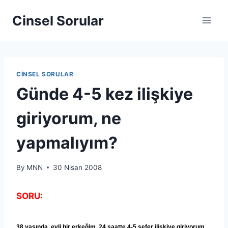
Cinsel Sorular
CINSEL SORULAR
Günde 4-5 kez ilişkiye
giriyorum, ne
yapmalıyım?
By
MNN
30 Nisan 2008
SORU:
38 yaşında, evli bir erkeğim. 24 saatte 4-5 sefer ilişkiye giriyorum.