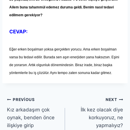
Ailem buna tahammül edemez duruma geldi. Benim nasıl tedavi
edilmem gerekiyor?
CEVAP:
Eğer erken bo
ş
alman yoksa ger
ç
ekten yorucu. Ama erken bo
ş
alman
varsa bu tedavi edilir. Burada sen a
şı
r
ı
enerjiden yana haks
ı
zs
ı
n. E
ş
ini
de yorars
ı
n. Art
ı
k olgunluk d
ö
nemindesin. Biraz irade, biraz ba
ş
ka
y
ö
ntemlerle bu i
ş
çö
z
ü
l
ü
r. Ayn
ı
tempo zaten sonuna kadar gitmez.
PREVIOUS
NEXT
Kız arkadaşım çok
İlk kez olacak diye
oynak, benden önce
korkuyoruz, ne
ilişkiye girip
yapmalıyız?