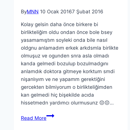
By
MNN
10 Ocak 2016
7 Şubat 2016
Kolay gelsin daha önce birkere bi
birlikteliğim oldu ondan önce bole bsey
yasamamıştım soyleki onda bile nasıl
oldgnu anlamadım erkek arkdsmla birlikte
olmuşuz ve ogunden snra asla olmadı
kanda gelmedi bozulup bozulmadgını
anlamdık doktora gitmeye korktum smdi
nişanlıyım ve ne yapamm gerektiğini
gercekten bilmiyorum o birlikteliğimden
kan gelmedi hiç bişekilde acıda
hissetmedn yardımcı olurmusunz 😔😔…
Read More