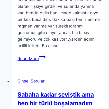
olarak ilişkiye girdik. ve şu anda yanma
var. bende belkı hanı ıcınde kalmıstır dıye
bir kez bosaldım. dakıka bası temızlemme
rağmen yanma var sureklı ıdrarım
gelıromus gıbı oluyor ancak hıc bırsıy
gelmıyoru ve cok kasıyorr..yardım edınn
acillll lütfen Bu cinsel…
Read More
Cinsel Sorular
Sabaha kadar seviştik ama
ben bir türlü boşalamadım