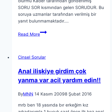
olurmu Kader tarafından gönderilmiş
SORU SOR kısmından gelen SORUDUR. Bu
soruya uzmanlar tarafından verilmiş bir
yanıt bulunmamaktadır….
Read More
Cinsel Sorular
Anal ilişkiye girdim çok
yanma var acil yardım edin!!
By
MNN
14 Kasım 2009
8 Şubat 2016
mrb ben 18 yasında bır erkeğim kız
arkadasımla 1 bucuk saat önce ilk kez anal