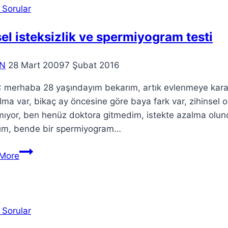
 Sorular
el isteksizlik ve spermiyogram testi
N
28 Mart 2009
7 Şubat 2016
 merhaba 28 yaşındayım bekarım, artık evlenmeye karar
lma var, bikaç ay öncesine göre baya fark var, zihinsel 
lmıyor, ben henüz doktora gitmedim, istekte azalma ol
dım, bende bir spermiyogram…
More
 Sorular