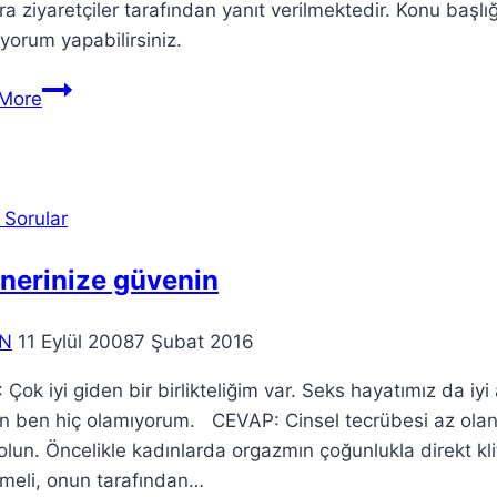
ra ziyaretçiler tarafından yanıt verilmektedir. Konu başlığ
yorum yapabilirsiniz.
More
 Sorular
nerinize güvenin
N
11 Eylül 2008
7 Şubat 2016
Çok iyi giden bir birlikteliğim var. Seks hayatımız da 
en ben hiç olamıyorum. CEVAP: Cinsel tecrübesi az olan
olun. Öncelikle kadınlarda orgazmın çoğunlukla direkt kli
meli, onun tara­fından…