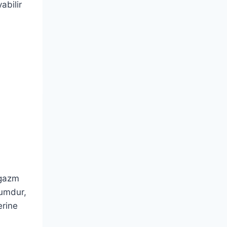
abilir
rgazm
rumdur,
erine