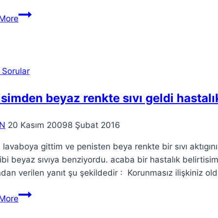
More
 Sorular
simden beyaz renkte sıvı geldi hastalı
N
20 Kasım 2009
8 Şubat 2016
lavaboya gittim ve penisten beya renkte bir sıvı aktıg
ibi beyaz sıvıya benziyordu. acaba bir hastalık belirt
ndan verilen yanıt şu şekildedir : Korunmasız ilişkiniz old
More