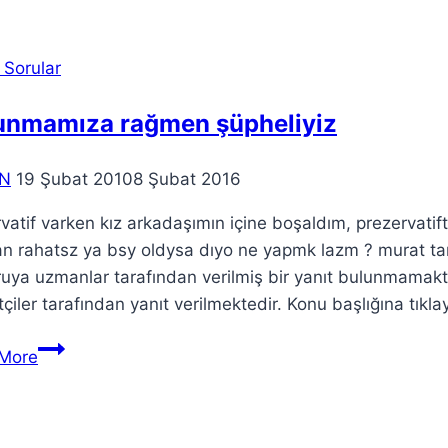
 Sorular
unmamıza rağmen şüpheliyiz
N
19 Şubat 2010
8 Şubat 2016
vatif varken kız arkadaşımın içine boşaldım, prezervatif
n rahatsz ya bsy oldysa dıyo ne yapmk lazm ? murat 
ruya uzmanlar tarafından verilmiş bir yanıt bulunmamak
tçiler tarafından yanıt verilmektedir. Konu başlığına tıkl
More