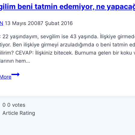
ilim beni tatmin edemiyor, ne yapaca
N
13 Mayıs 2008
7 Şubat 2016
22 yaşındayım, sevgilim ise 43 yaşında. İlişkiye girmede
tiyor. Ben ilişkiye girmeyi arzuladığımda o beni tatmin ed
lirim? CEVAP: İlişkiniz bitecek. Burnuma gelen bir koku va
larının hem…
More
0
0
votes
Article Rating