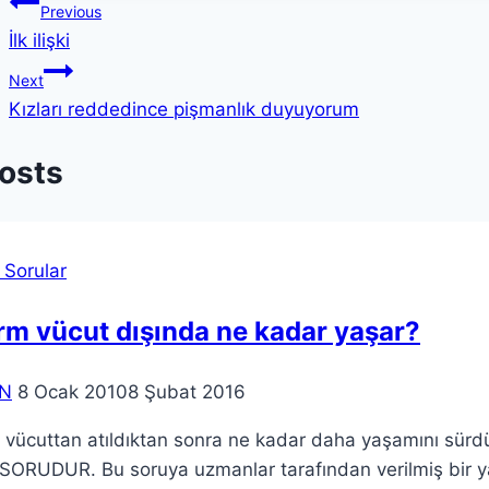
Previous
İlk ilişki
Next
Kızları reddedince pişmanlık duyuyorum
Posts
 Sorular
m vücut dışında ne kadar yaşar?
N
8 Ocak 2010
8 Şubat 2016
 vücuttan atıldıktan sonra ne kadar daha yaşamını sür
 SORUDUR. Bu soruya uzmanlar tarafından verilmiş bir