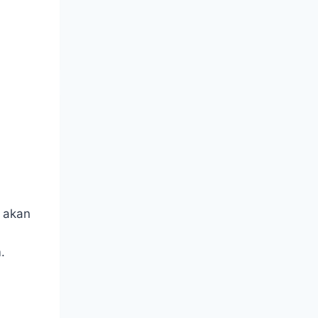
i akan
.