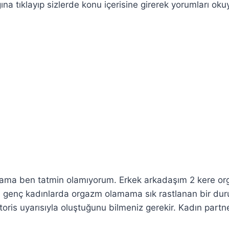
ına tıklayıp sizlerde konu içerisine girerek yorumları okuy
iyi ama ben tatmin ola­mıyorum. Erkek arkadaşım 2 kere o
 genç kadınlarda orgazm olamama sık rastlanan bir du­
toris uyarı­sıyla oluştuğunu bilmeniz gerekir. Kadın partn