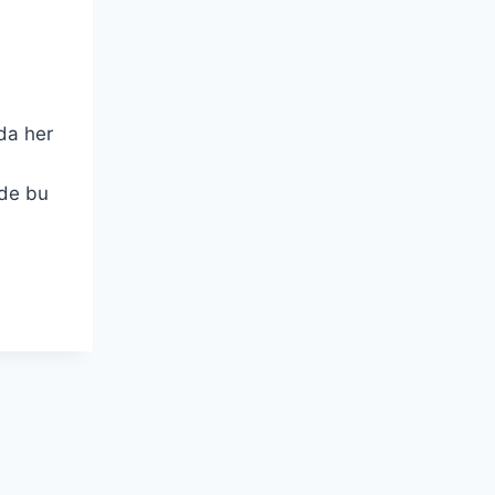
da her
nde bu