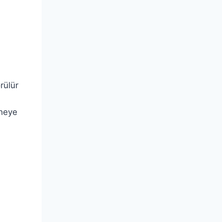
rülür
pheye