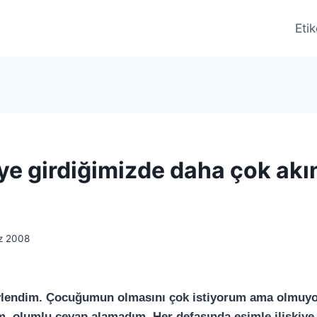
Etik
iye girdiğimizde daha çok akı
z 2008
evlendim. Çocuğumun olmasını çok istiyorum ama olmuyor
m, olumlu cevap alamadım. Her defasında eşimle ilişkiye