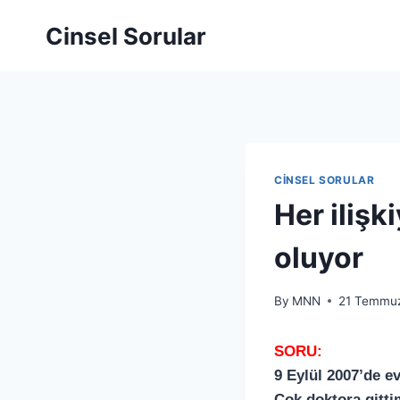
Cinsel Sorular
CINSEL SORULAR
Her ilişk
oluyor
By
MNN
21 Temmu
SORU:
9 Eylül 2007’de 
Çok doktora gitti