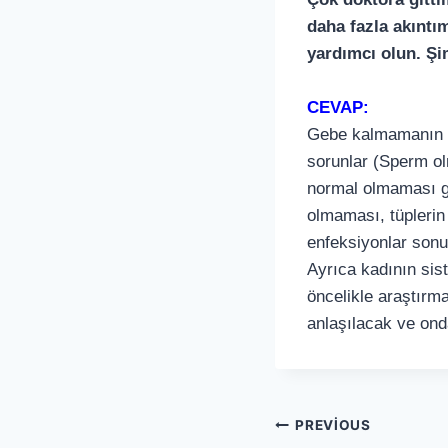
daha fazla akınt
yardımcı olun. Şi
CEVAP:
Gebe kalmamanın yü
sorunlar (Sperm ol
normal olmaması gi
olmaması, tüplerin
enfeksiyonlar sonuc
Ayrıca kadının sist
öncelikle araştırm
anlaşılacak ve ond
PREVIOUS