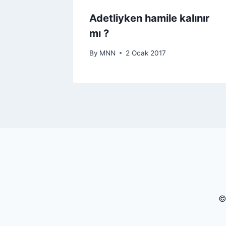
Adetliyken hamile kalınır
mı ?
By
MNN
2 Ocak 2017
©