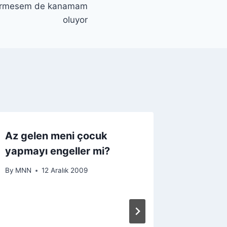
 girmesem de kanamam
oluyor
Az gelen meni çocuk
Kadınl
yapmayı engeller mi?
olurmu
By
MNN
12 Aralık 2009
By
MNN