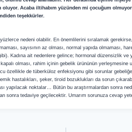
ım oluyor. Acaba iltihabım yüzünden mi çocuğum olmuyor
mdiden teşekkürler.
zlerce nedeni olabilir. En önemlilerini sıralamak gerekirse
maması, sayısının az olması, normal yapıda olmaması, hareke
bi). Kadına ait nedenlere gelince; hormonal düzensizlik ve
 kapalı olması, rahim içinin gebelik ürününün yerleşmesine
u özellikle de tüberküloz enfeksiyonu gibi sorunlar gebeliğe 
emik hastalıkları, şeker, tiroid bozuklukları da sorun çıkarabi
ası yapılacak noktalar… Bütün bu araştırmalardan sonra ne
an sonra tedaviye geçilecektir. Umarım sorunuza cevap yete