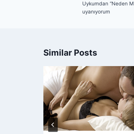
Uykumdan “Neden Mo
uyanıyorum
Similar Posts
m,
r