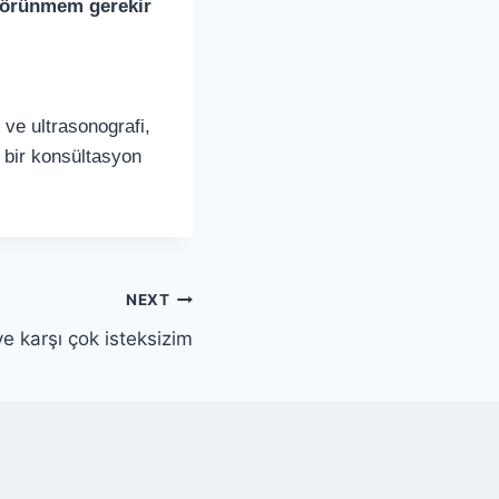
 görünmem gerekir
r ve ultrasonografi,
k bir konsültasyon
NEXT
iye karşı çok isteksizim