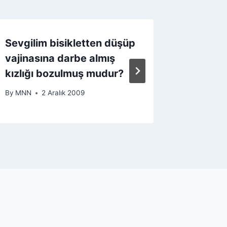
Sevgilim bisikletten düşüp
Mutlulu
vajinasına darbe almış
çalışır?
kızlığı bozulmuş mudur?
By
MNN
By
MNN
2 Aralık 2009