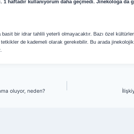
i. 1 haftadır kullanıyorum daha geçmedi. Jinekologa da
asit bir idrar tahlili yeterli olmayacaktır. Bazı özel kültürle
ri tetkikler de kademeli olarak gerekebilir. Bu arada jinekoloji
.
nma oluyor, neden?
İlişk