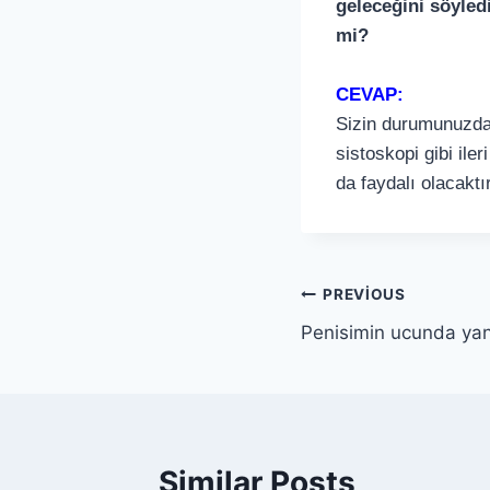
geleceğini söyled
mi?
CEVAP:
Sizin durumunuzda b
sistoskopi gibi ile
da faydalı olacaktır
PREVIOUS
Penisimin ucunda ya
Similar Posts