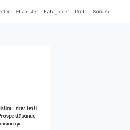
etler
Etkinlikler
Kategoriler
Profil
Soru sor
ttim. İdrar testi
 (Prospektüsünde
issine iyi