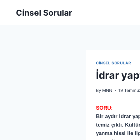
Cinsel Sorular
CINSEL SORULAR
İdrar ya
By
MNN
19 Temmu
SORU:
Bir aydır idrar y
temiz çıktı. Kült
yanma hissi ile i