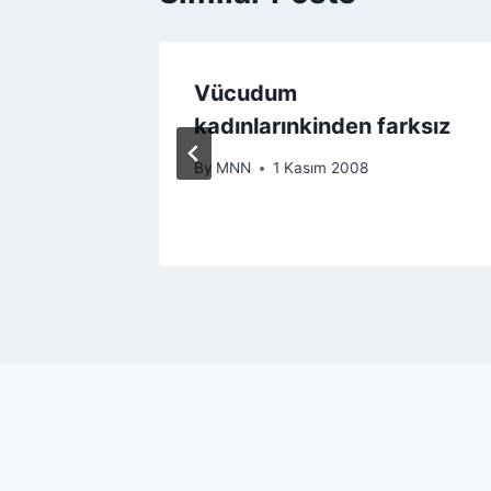
si
Vücudum
kadınlarınkinden farksız
By
MNN
1 Kasım 2008