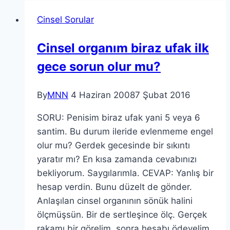
Cinsel Sorular
Cinsel organım biraz ufak ilk
gece sorun olur mu?
By
MNN
4 Haziran 2008
7 Şubat 2016
SORU: Penisim biraz ufak yani 5 veya 6
santim. Bu durum ileride evlenmeme engel
olur mu? Gerdek gecesinde bir sıkıntı
yaratır mı? En kısa zamanda cevabınızı
bekliyorum. Saygılarımla. CEVAP: Yanlış bir
hesap verdin. Bunu düzelt de gönder.
Anlaşılan cinsel organının sönük halini
ölçmüşsün. Bir de sertleşince ölç. Gerçek
rakamı bir görelim, sonra hesabı ödeyelim.