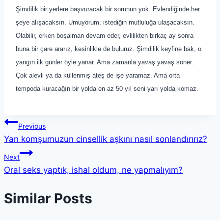
Şimdilik bir yerlere başvuracak bir sorunun yok. Evlendiğinde her
şeye alışacaksın. Umuyorum, istediğin mutluluğa ulaşacaksın.
Olabilir, erken boşalman devam eder, evlilikten birkaç ay sonra
buna bir çare ararız, kesinlikle de buluruz. Şimdilik keyfine bak, o
yangın ilk günler öyle yanar. Ama zamanla yavaş yavaş söner.
Çok alevli ya da küllenmiş ateş de işe yaramaz. Ama orta
tempoda kuracağın bir yolda en az 50 yıl seni yarı yolda komaz.
Previous
Yan komşumuzun cinsellik aşkını nasıl sonlandırırız?
Next
Oral seks yaptık, ishal oldum, ne yapmalıyım?
Similar Posts