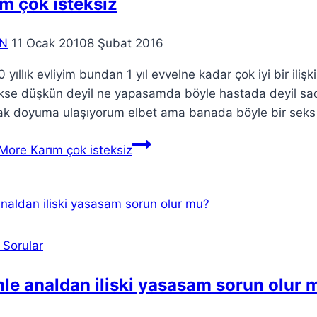
m çok isteksiz
N
11 Ocak 2010
8 Şubat 2016
 yıllık evliyim bundan 1 yıl evvelne kadar çok iyi bir ili
ekse düşkün deyil ne yapasamda böyle hastada deyil s
ak doyuma ulaşıyorum elbet ama banada böyle bir seks
More
Karım çok isteksiz
 Sorular
le analdan iliski yasasam sorun olur 