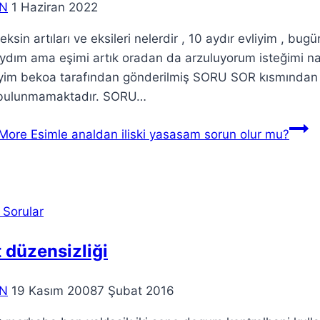
N
1 Haziran 2022
eksin artıları ve eksileri nelerdir , 10 aydır evliyim , bu
ıydım ama eşimi artık oradan da arzuluyorum isteğimi na
liyim bekoa tarafından gönderilmiş SORU SOR kısmından
 bulunmamaktadır. SORU…
More
Esimle analdan iliski yasasam sorun olur mu?
 Sorular
N
19 Kasım 2008
7 Şubat 2016