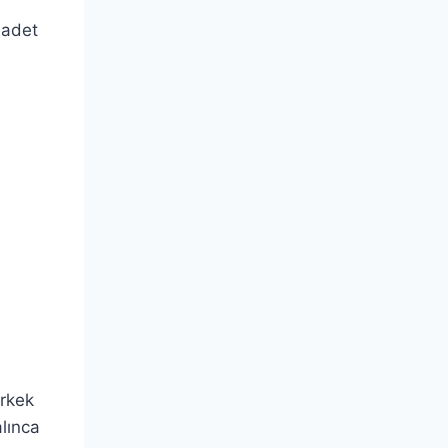
 adet
erkek
lınca