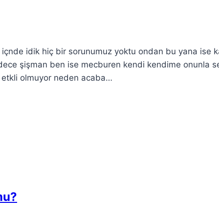
şki içnde idik hiç bir sorunumuz yoktu ondan bu yana ise 
adece şişman ben ise mecburen kendi kendime onunla s
 etkli olmuyor neden acaba…
mu?