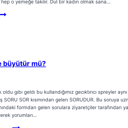
n hep o yemeğe takılır. Dul bir kadın olmak sana…
de büyütür mü?
oldu gıbı geldı bu kullandığımız gecıktırıcı spreyler aynı
miş SORU SOR kısmından gelen SORUDUR. Bu soruya uz
ndaki formdan gelen sorulara ziyaretçiler tarafından ya
irerek yorumları…