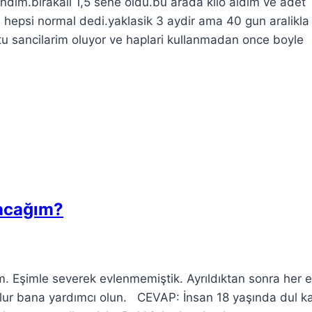
dim.birakali 1,5 sene oldu.bu arada kilo aldim ve adet
n hepsi normal dedi.yaklasik 3 aydir ama 40 gun aralikla
u sancilarim oluyor ve haplari kullanmadan once boyle
pacağım?
. Eşimle severek evlenmemiştik. Ayrıldıktan sonra her 
lur bana yardımcı olun. CEVAP: İnsan 18 yaşında dul ka