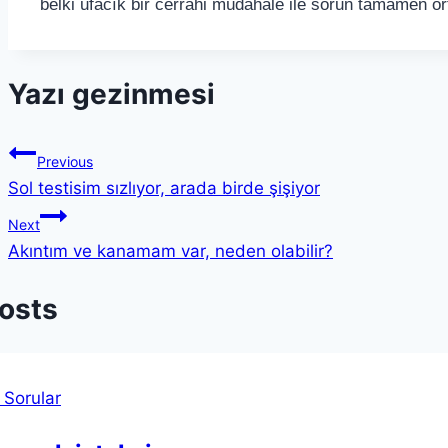
belki ufacık bir cerrahi müdahale ile sorun tamamen ort
Yazı gezinmesi
Previous
Sol testisim sızlıyor, arada birde şişiyor
Next
Akıntım ve kanamam var, neden olabilir?
Posts
 Sorular