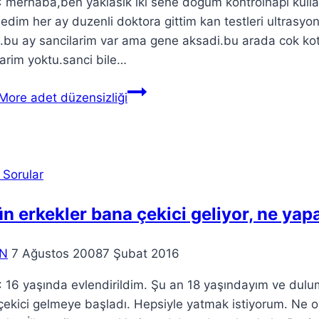
merhaba,ben yaklasik iki sene dogum kontrolhapi kullan
dim her ay duzenli doktora gittim kan testleri ultrasyo
.bu ay sancilarim var ama gene aksadi.bu arada cok kot
arim yoktu.sanci bile…
More
 Sorular
n erkekler bana çekici geliyor, ne ya
N
7 Ağustos 2008
7 Şubat 2016
16 yaşında evlendirildim. Şu an 18 yaşındayım ve dulum
ekici gelmeye başladı. Hepsiyle yatmak istiyorum. Ne o