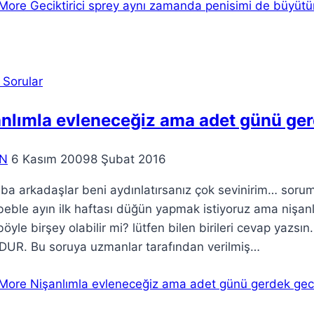
More
Geciktirici sprey aynı zamanda penisimi de büyüt
 Sorular
nlımla evleneceğiz ama adet günü ger
N
6 Kasım 2009
8 Şubat 2016
a arkadaşlar beni aydınlatırsanız çok sevinirim… sorum
eble ayın ilk haftası düğün yapmak istiyoruz ama nişanl
öyle birşey olabilir mi? lütfen bilen birileri cevap ya
UR. Bu soruya uzmanlar tarafından verilmiş…
More
Nişanlımla evleneceğiz ama adet günü gerdek gec