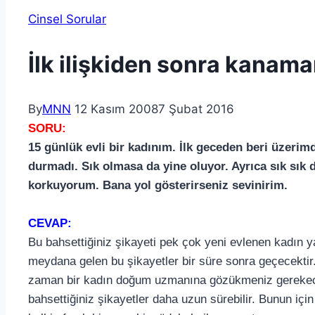
Cinsel Sorular
İlk ilişkiden sonra kanam
By
MNN
12 Kasım 2008
7 Şubat 2016
SORU:
15 günlük evli bir kadınım. İlk geceden beri üzerim
durmadı. Sık olmasa da yine oluyor. Ayrıca sık sık 
korkuyorum. Bana yol gösterirseniz sevinirim.
CEVAP:
Bu bahsettiğiniz şikayeti pek çok yeni evlenen kadın yaş
meydana gelen bu şikayetler bir süre sonra geçecektir.
zaman bir kadın doğum uzmanına gözükmeniz gerekecek
bahsettiğiniz şikayetler daha uzun sürebilir. Bunun için 