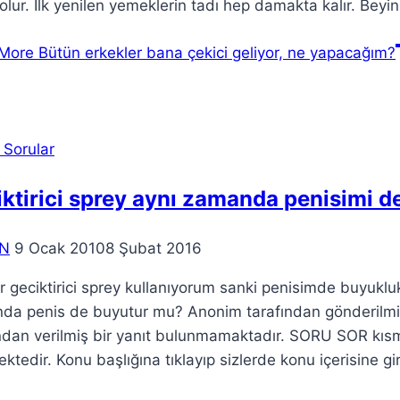
olur. İlk yenilen yemeklerin tadı hep damakta kalır. Beyi
More
Bütün erkekler bana çekici geliyor, ne yapacağım?
 Sorular
ktirici sprey aynı zamanda penisimi 
N
9 Ocak 2010
8 Şubat 2016
r geciktirici sprey kullanıyorum sanki penisimde buyukluk 
da penis de buyutur mu? Anonim tarafından gönderil
ndan verilmiş bir yanıt bulunmamaktadır. SORU SOR kısmı
ektedir. Konu başlığına tıklayıp sizlerde konu içerisine g