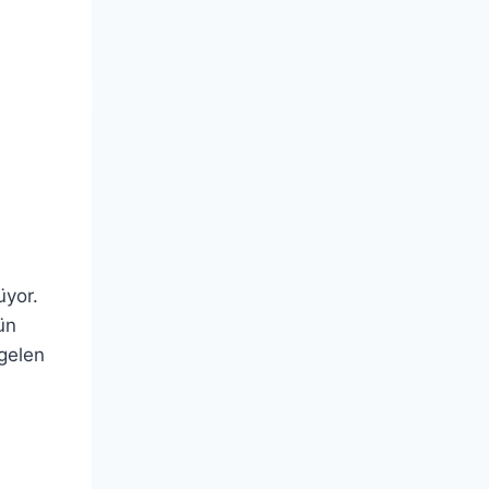
üyor.
ün
 gelen