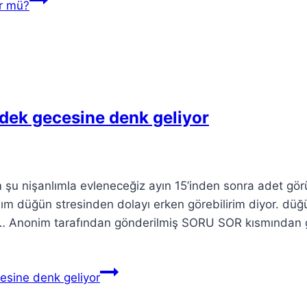
ür mü?
dek gecesine denk geliyor
 şu nişanlımla evleneceğiz ayın 15’inden sonra adet gör
ım düğün stresinden dolayı erken görebilirim diyor. düğ
zsın… Anonim tarafından gönderilmiş SORU SOR kısmından
esine denk geliyor