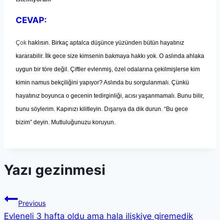
CEVAP:
Çok
hakl
ı
s
ı
n. Birka
ç
aptalca d
üşü
nce y
ü
z
ü
nden bütün hayat
ı
n
ı
z
kararabilir.
İ
lk gece size kimsenin bakmaya hakk
ı
yok. O asl
ı
nda ahlaka
uygun bir t
ö
re de
ğ
il.
Ç
iftler evlenmi
ş
,
ö
zel odalar
ı
na
ç
ekilmi
ş
lerse kim
kimin namus bek
ç
ili
ğ
ini yap
ı
yor? Asl
ı
nda bu sorgulanmal
ı
.
Çü
nk
ü
hayat
ı
n
ı
z boyunca o gecenin tedirginli
ğ
i, ac
ı
s
ı
ya
ş
anmamal
ı
. Bunu bilir,
bunu s
ö
ylerim. Kap
ı
n
ı
z
ı
kilitleyin. D
ış
ar
ı
ya da dik durun. “Bu gece
bizim” deyin. Mutlulu
ğ
unuzu koruyun.
Yazı gezinmesi
Previous
Evleneli 3 hafta oldu ama hala ilişkiye giremedik