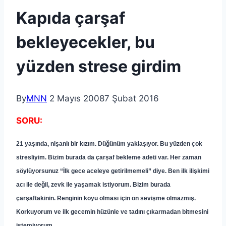
Kapıda çarşaf
bekleyecekler, bu
yüzden strese girdim
By
MNN
2 Mayıs 2008
7 Şubat 2016
SORU:
21 ya
şı
nda,
ni
ş
anl
ı
bir k
ı
z
ı
m. D
üğü
n
ü
m yakla
şı
yor. Bu y
ü
zden
ç
ok
stresliyim. Bizim burada da
ç
ar
ş
af bekleme adeti var.
Her
zaman
s
ö
yl
ü
yorsunuz “
İ
lk gece aceleye getirilmemeli” diye. Ben ilk ili
ş
kimi
ac
ı
ile de
ğ
il, zevk ile ya
ş
amak istiyorum.
Bizim
burada
ç
ar
ş
aftakinin. Renginin koyu olmas
ı
i
ç
in
ö
n sevi
ş
me olmazm
ış
.
Korkuyorum ve ilk gecemin h
ü
z
ü
nle ve tad
ı
n
ı
çı
karmadan bitmesini
istemiyorum