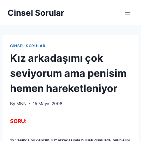
Cinsel Sorular
CINSEL SORULAR
Kız arkadaşımı çok
seviyorum ama penisim
hemen hareketleniyor
By
MNN
15 Mayıs 2008
SORU:
19 yaşında bir gencim. Kız arkadaşımla buluştuğumuzda, onun elini