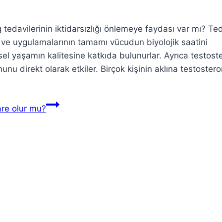
edavilerinin iktidarsızlığı önlemeye faydası var mı? Te
 ve uygulamalarının tamamı vücudun biyolojik saatini
l yaşamın kalitesine katkıda bulunurlar. Ayrıca testost
nu direkt olarak etkiler. Birçok kişinin aklına testoster
are olur mu?