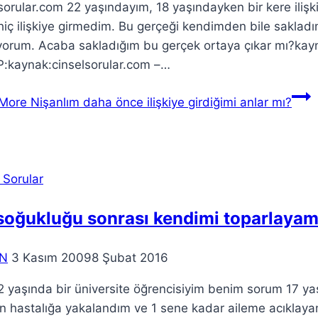
sorular.com 22 yaşındayım, 18 yaşındayken bir kere iliş
iç ilişkiye girmedim. Bu gerçeği kendimden bile sakladı
orum. Acaba sakladığım bu gerçek ortaya çıkar mı?kayn
:kaynak:cinselsorular.com –…
More
Nişanlım daha önce ilişkiye girdiğimi anlar mı?
 Sorular
 soğukluğu sonrası kendimi toparlaya
N
3 Kasım 2009
8 Şubat 2016
 yaşında bir üniversite öğrencisiyim benim sorum 17 yaş
en hastalığa yakalandım ve 1 sene kadar aileme acıkla