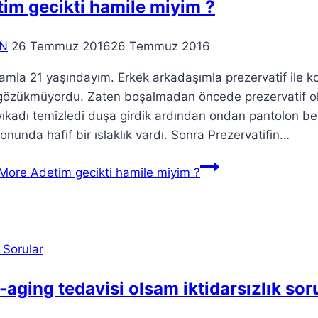
im gecikti hamile miyim ?
N
26 Temmuz 2016
26 Temmuz 2016
mla 21 yaşındayım. Erkek arkadaşımla prezervatif ile kor
k gözükmüyordu. Zaten boşalmadan öncede prezervatif ol
yıkadı temizledi duşa girdik ardından ondan pantolon be
onunda hafif bir ıslaklık vardı. Sonra Prezervatifin…
More
Adetim gecikti hamile miyim ?
 Sorular
-aging tedavisi olsam iktidarsızlık s