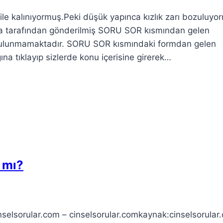
ile kalınıyormuş.Peki düşük yapınca kızlık zarı bozuluyo
ira tarafından gönderilmiş SORU SOR kısmından gelen
 bulunmamaktadır. SORU SOR kısmındaki formdan gelen
ına tıklayıp sizlerde konu içerisine girerek…
r mı?
selsorular.com – cinselsorular.comkaynak:cinselsorular