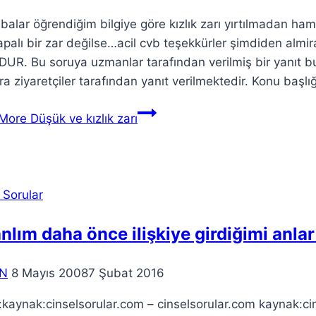
alar öğrendiğim bilgiye göre kızlık zarı yırtılmadan ham
palı bir zar değilse…acil cvb teşekkürler şimdiden alm
UR. Bu soruya uzmanlar tarafından verilmiş bir yanıt
ra ziyaretçiler tarafından yanıt verilmektedir. Konu başlığ
More
Düşük ve kızlık zarı
 Sorular
nlım daha önce ilişkiye girdiğimi anla
N
8 Mayıs 2008
7 Şubat 2016
aynak:cinselsorular.com – cinselsorular.com kaynak:cin