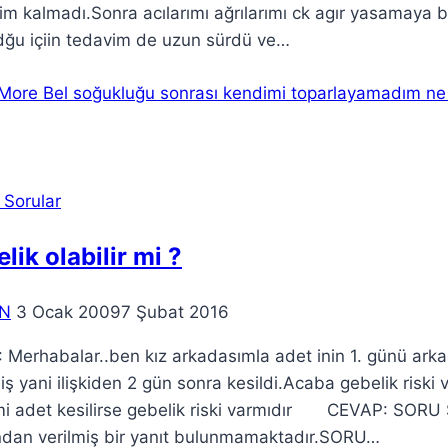
m kalmadı.Sonra acılarımı ağrılarımı ck agır yasamaya 
dğu içiin tedavim de uzun sürdü ve…
More
Bel soğukluğu sonrası kendimi toparlayamadım ne
 Sorular
lik olabilir mi ?
N
3 Ocak 2009
7 Şubat 2016
Merhabalar..ben kız arkadasımla adet inin 1. günü arkad
iş yani ilişkiden 2 gün sonra kesildi.Acaba gebelik riski 
i adet kesilirse gebelik riski varmıdır CEVAP: SOR
ından verilmiş bir yanıt bulunmamaktadır.SORU…