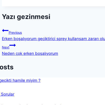
Yazı gezinmesi
Previous
Erken boşalıyorum geciktirici sprey kullansam zararı ol
Next
Neden çok erken boşalıyorum
Posts
 Sorular