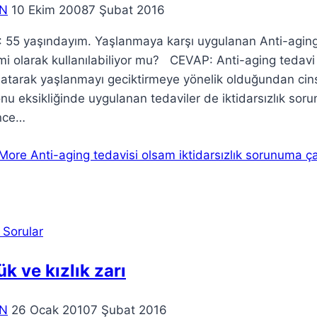
N
10 Ekim 2008
7 Şubat 2016
55 yaşındayım. Yaşlanmaya karşı uygulanan Anti-aging t
i olarak kullanılabiliyor mu? CEVAP: Anti-aging tedavi
atarak yaşlanmayı geciktirmeye yönelik olduğundan cinse
u eksikliğinde uygulanan tedaviler de iktidarsızlık sorunu
ince…
More
Anti-aging tedavisi olsam iktidarsızlık sorunuma ç
 Sorular
k ve kızlık zarı
N
26 Ocak 2010
7 Şubat 2016