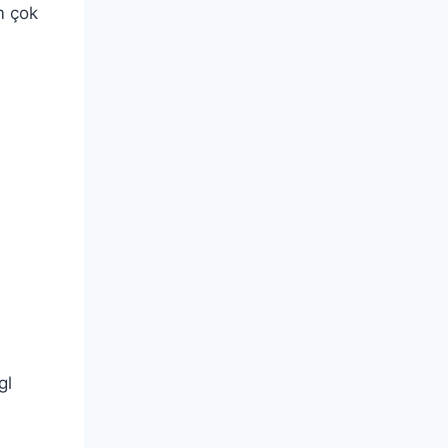
m çok
gl