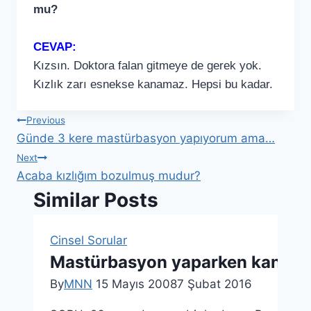
mu?
CEVAP:
Kızsın. Doktora falan gitmeye de gerek yok.
Kızlık zarı esnekse kanamaz. Hepsi bu kadar.
Previous
Günde 3 kere mastürbasyon yapıyorum ama…
Next
Acaba kızlığım bozulmuş mudur?
Similar Posts
Cinsel Sorular
Mastürbasyon yaparken kan gel
By
MNN
15 Mayıs 2008
7 Şubat 2016