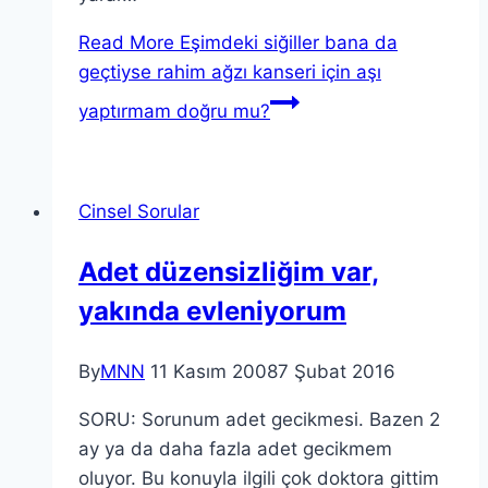
Read More
Eşimdeki siğiller bana da
geçtiyse rahim ağzı kanseri için aşı
yaptırmam doğru mu?
Cinsel Sorular
Adet düzensizliğim var,
yakında evleniyorum
By
MNN
11 Kasım 2008
7 Şubat 2016
SORU: Sorunum adet gecikmesi. Bazen 2
ay ya da daha fazla adet gecikmem
oluyor. Bu konuyla ilgili çok doktora gittim