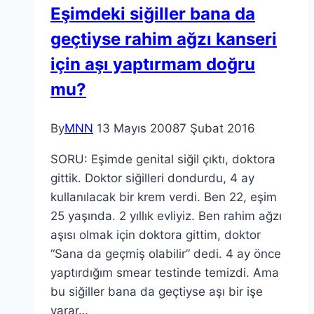
Eşimdeki siğiller bana da
geçtiyse rahim ağzı kanseri
için aşı yaptırmam doğru
mu?
By
MNN
13 Mayıs 2008
7 Şubat 2016
SORU: Eşimde genital siğil çıktı, doktora
gittik. Doktor siğilleri dondurdu, 4 ay
kullanılacak bir krem verdi. Ben 22, eşim
25 yaşında. 2 yıllık evliyiz. Ben rahim ağzı
aşısı olmak için doktora gittim, doktor
“Sana da geçmiş olabilir” dedi. 4 ay önce
yaptırdığım smear testinde temizdi. Ama
bu siğiller bana da geçtiyse aşı bir işe
yarar…