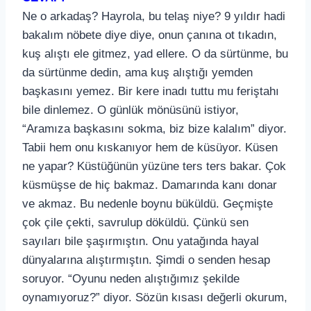
Ne o arkadaş? Hayrola, bu telaş niye? 9 yıldır hadi
bakalım nöbete diye diye, onun çanına ot tıkadın,
kuş alıştı ele gitmez, yad ellere. O da sürtünme, bu
da sürtünme dedin, ama kuş alıştığı yemden
başkasını yemez. Bir kere inadı tuttu mu feriştahı
bile dinlemez. O günlük mönüsünü istiyor,
“Aramıza başkasını sokma, biz bize kalalım” diyor.
Tabii hem onu kıskanıyor hem de küsüyor. Küsen
ne yapar? Küstüğünün yüzüne ters ters bakar. Çok
küsmüşse de hiç bakmaz. Damarında kanı donar
ve akmaz. Bu nedenle boynu büküldü. Geçmişte
çok çile çekti, savrulup döküldü. Çünkü sen
sayıları bile şaşırmıştın. Onu yatağında hayal
dünyalarına alıştırmıştın. Şimdi o senden hesap
soruyor. “Oyunu neden alıştığımız şekilde
oynamıyoruz?” diyor. Sözün kısası değerli okurum,