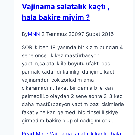
Vajinama salatalık kaçtı ,
hala bakire miyim ?
By
MNN
2 Temmuz 2009
7 Şubat 2016
SORU: ben 19 yasında bir kızım.bundan 4
sene önce ilk kez mastürbasyon
yaptım,salatalık ile boyutu ufaktı bas
parmak kadar dı kalınlıgı da.içime kactı
vajinamdan cok zorladım ama
cıkaramadım..fakat bir damla bile kan
gelmedi!!.o olaydan 2 sene sonra 2-3 kez
daha mastürbasyon yaptım bazı cisimlerle
fakat yine kan gelmedi.hic cinsel ilişkiye
girmedim bakire olup olmadıgımı cok…
Read More
Vajinama salatalık kaçtı , hala