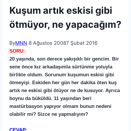
Kuşum artık eskisi gibi
ötmüyor, ne yapacağım?
By
MNN
8 Ağustos 2008
7 Şubat 2016
SORU:
20 yaşında, son derece yakışıklı bir gencim. Bir
sene önce kız arkadaşımla sürtünme yoluyla
birlikte oldum. Sorunum kuşumun eskisi gibi
ötmeyişi. Eskiden her gün her dakika öten kuş
artık ne eskisi gibi ötüyor ne de kusuyor. Ayrıca
boynu da büküldü. 11 yaşından beri
mastürbasyon yapıyor olmam bunun nedeni
olabilir mi? Sizce ne yapmalıyım?
CEVAP: