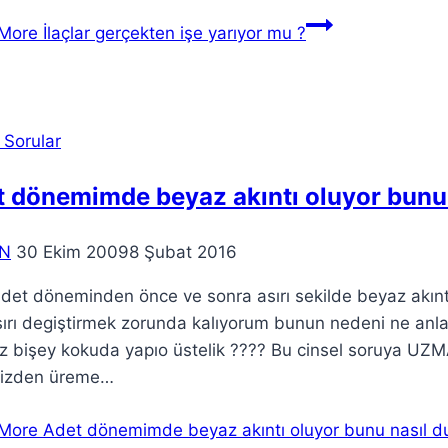
More
İlaçlar gerçekten işe yarıyor mu ?
 Sorular
t dönemimde beyaz akıntı oluyor bunu
N
30 Ekim 2009
8 Şubat 2016
det döneminden önce ve sonra asırı sekilde beyaz akınt
ırı degiştirmek zorunda kalıyorum bunun nedeni ne anl
 bişey kokuda yapıo üstelik ???? Bu cinsel soruya UZM
inizden üreme…
More
Adet dönemimde beyaz akıntı oluyor bunu nasıl 