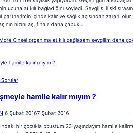
Ben İzmir’de seyislik yapıyorum. Geçen gün arkadaşlarla s
nin ucuna at kılı bağladığını söyledi. Sevgilisi ilişki s
l partnerimin içinde kalır ve sağlık açısından zararlı o
şının hızını aş, finale daha çabuk…
More
Cinsel organıma at kılı bağlasam sevgilim daha çok
 Sorular
meyle hamile kalır mıyım ?
N
6 Şubat 2016
7 Şubat 2016
şındaki bir çocukla opustum 23 yaşındayım hamile kali