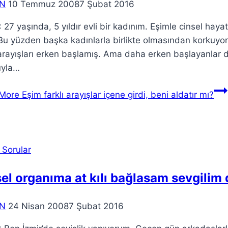
N
10 Temmuz 2008
7 Şubat 2016
27 yaşında, 5 yıldır evli bir kadınım. Eşimle cinsel hayat
. Bu yüzden başka kadınlarla birlikte olmasından korku
 arayışları erken başlamış. Ama daha erken başlayanlar d
uyla…
More
Eşim farklı arayışlar içene girdi, beni aldatır mı?
 Sorular
el organıma at kılı bağlasam sevgilim 
N
24 Nisan 2008
7 Şubat 2016