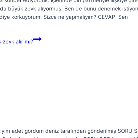
ohbet ediyorduk. İçlerinde biri partneriyle ilişkiye gir
ırasında büyük zevk alıyormuş. Ben de bunu denemek istiyo
lur diye korkuyorum. Sizce ne yapmalıyım? CEVAP: Sen
 zevk alır mı?
rmiyim adet gordum deniz tarafından gönderilmiş SORU 