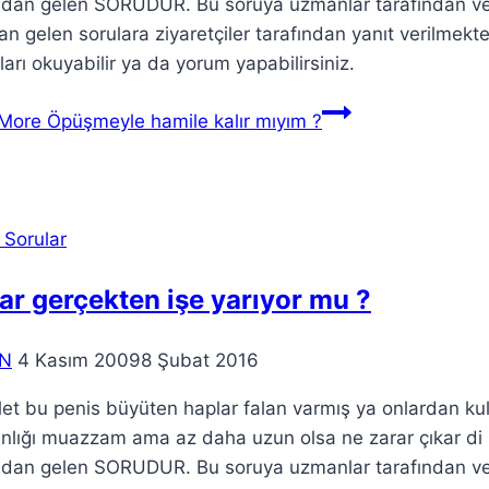
ndan gelen SORUDUR. Bu soruya uzmanlar tarafından ve
n gelen sorulara ziyaretçiler tarafından yanıt verilmekted
arı okuyabilir ya da yorum yapabilirsiniz.
More
Öpüşmeyle hamile kalır mıyım ?
 Sorular
lar gerçekten işe yarıyor mu ?
N
4 Kasım 2009
8 Şubat 2016
let bu penis büyüten haplar falan varmış ya onlardan ku
lınlığı muazzam ama az daha uzun olsa ne zarar çıkar 
ndan gelen SORUDUR. Bu soruya uzmanlar tarafından ve