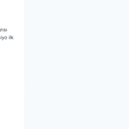
rısı
yo ilk