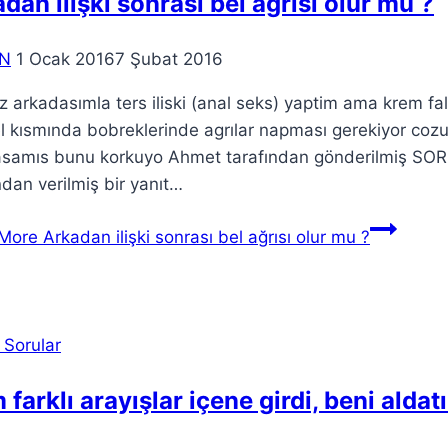
dan ilişki sonrası bel ağrısı olur mu ?
N
1 Ocak 2016
7 Şubat 2016
z arkadasımla ters iliski (anal seks) yaptim ama krem f
l kısmında bobreklerinde agrılar napması gerekiyor cozu
asamıs bunu korkuyo Ahmet tarafından gönderilmiş S
ndan verilmiş bir yanıt…
More
Arkadan ilişki sonrası bel ağrısı olur mu ?
 Sorular
 farklı arayışlar içene girdi, beni aldat