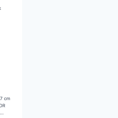
k
17 cm
SOR
i…