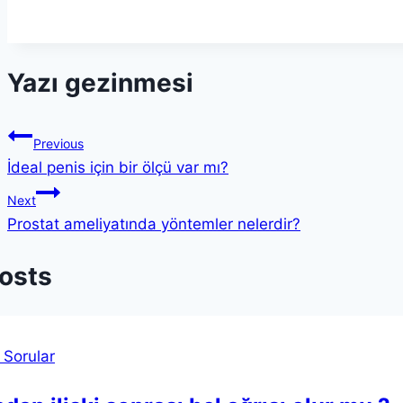
Yazı gezinmesi
Previous
İdeal penis için bir ölçü var mı?
Next
Prostat ameliyatında yöntemler nelerdir?
Posts
 Sorular