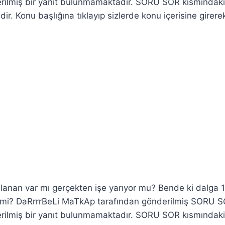
rilmiş bir yanıt bulunmamaktadır. SORU SOR kısmındaki
ir. Konu başlığına tıklayıp sizlerde konu içerisine girere
llanan var mı gerçekten işe yarıyor mu? Bende ki dalga 
di mi? DaRrrrBeLi MaTkAp tarafından gönderilmiş SORU 
rilmiş bir yanıt bulunmamaktadır. SORU SOR kısmındak