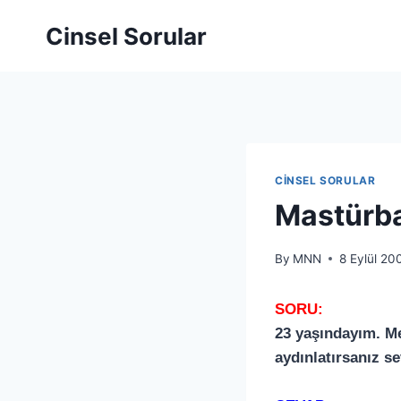
Cinsel Sorular
CINSEL SORULAR
Mastürba
By
MNN
8 Eylül 20
SORU:
23 yaşındayım. Me
aydınlatırsanız se