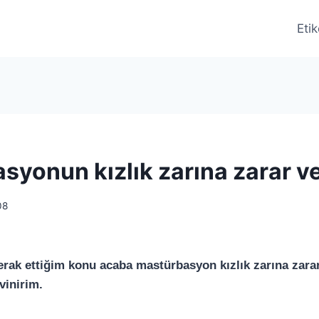
Etik
syonun kızlık zarına zarar ve
08
rak ettiğim konu acaba mastürbasyon kızlık zarına zarar
vinirim.