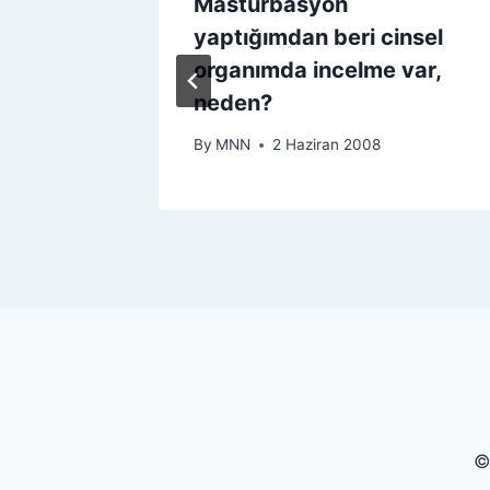
eliyor
Mastürbasyon
yaptığımdan beri cinsel
organımda incelme var,
neden?
By
MNN
2 Haziran 2008
©