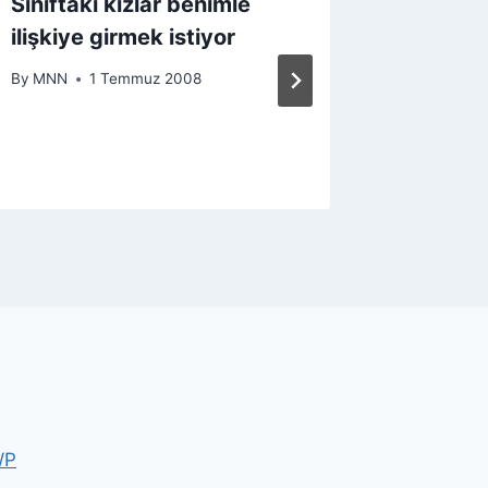
Sınıftaki kızlar benimle
Tam ili
ilişkiye girmek istiyor
bozulur
By
MNN
1 Temmuz 2008
By
MNN
WP