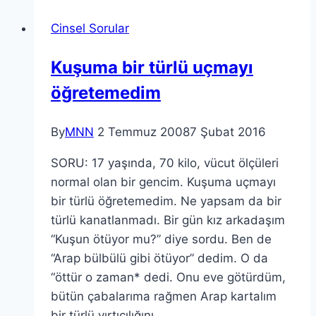
Cinsel Sorular
Kuşuma bir türlü uçmayı
öğretemedim
By
MNN
2 Temmuz 2008
7 Şubat 2016
SORU: 17 yaşında, 70 kilo, vücut ölçüleri
normal olan bir gencim. Kuşuma uçmayı
bir türlü öğretemedim. Ne yapsam da bir
türlü kanatlanmadı. Bir gün kız arkadaşım
“Kuşun ötüyor mu?” diye sordu. Ben de
“Arap bülbülü gibi ötüyor” dedim. O da
“öttür o zaman* dedi. Onu eve götürdüm,
bütün çabalarıma rağmen Arap kartalım
bir türlü yırtıcılığını…