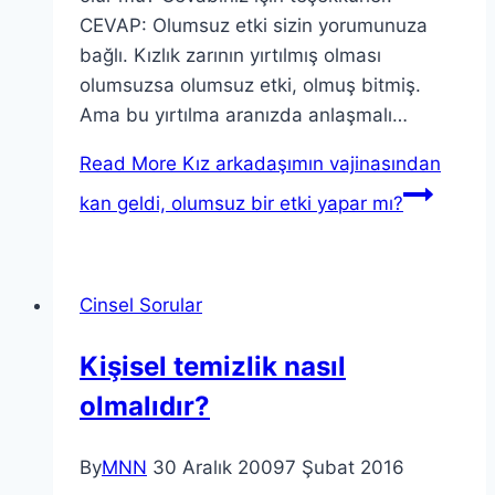
CEVAP: Olumsuz etki sizin yorumunuza
bağlı. Kızlık zarının yırtılmış olması
olumsuzsa olumsuz etki, olmuş bitmiş.
Ama bu yırtılma aranızda anlaşmalı…
Read More
Kız arkadaşımın vajinasından
kan geldi, olumsuz bir etki yapar mı?
Cinsel Sorular
Kişisel temizlik nasıl
olmalıdır?
By
MNN
30 Aralık 2009
7 Şubat 2016