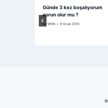
Günde 3 kez boşalıyorum
r
sorun olur mu ?
By
MNN
9 Ocak 2010
©