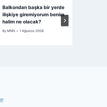
Balkondan başka bir yerde
Erkek 
ilişkiye giremiyorum benim
fantazi
halim ne olacak?
By
MNN
By
MNN
1 Ağustos 2008
WP