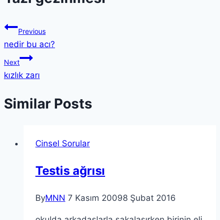
Previous
nedir bu acı?
Next
kızlık zarı
Similar Posts
Cinsel Sorular
Testis ağrısı
By
MNN
7 Kasım 2009
8 Şubat 2016
okulda arkadaşlarla şakalaşırken birinin eli