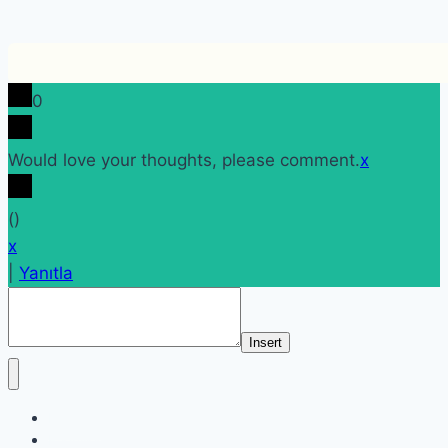
0
Would love your thoughts, please comment.
x
(
)
x
|
Yanıtla
Insert
Etiketler
Etkinlikler