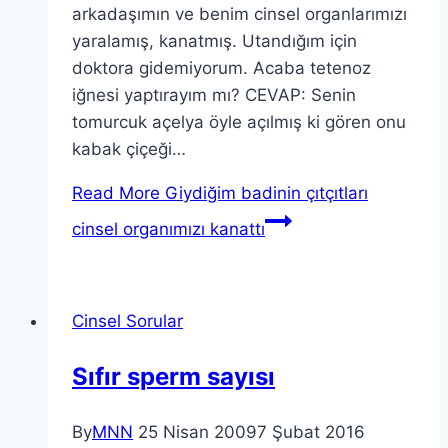
arkadaşımın ve benim cinsel organlarımızı
yaralamış, kanatmış. Utandığım için
doktora gidemiyorum. Acaba tetenoz
iğnesi yaptırayım mı? CEVAP: Senin
tomurcuk açelya öyle açılmış ki gören onu
kabak çiçeği…
Read More
Giydiğim badinin çıtçıtları
cinsel organımızı kanattı
Cinsel Sorular
Sıfır sperm sayısı
By
MNN
25 Nisan 2009
7 Şubat 2016