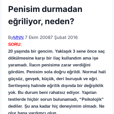
Penisim durmadan
eğriliyor, neden?
By
MNN
7 Ekim 2008
7 Şubat 2016
SORU:
20 yaşında bir gencim. Yaklaşık 3 sene önce saç
dökülmesine karşı bir ilaç kullandım ama işe
yaramadı. İlacın penisime zarar verdiğini
gördüm. Penisim sola doğru eğrildi. Normal hali
güçsüz, gevşek, küçük, deri buruşuk ve eğri.
Sertleşmiş halinde eğrilik dışında bir değişiklik
yok. Bu durum beni rahatsız ediyor. Yapılan
testlerde hiçbir sorun bulunamadı, “Psikolojik”
dediler. Şu ana kadar hiç deneyimim olmadı. Ne
olur bana yardımcı olun.