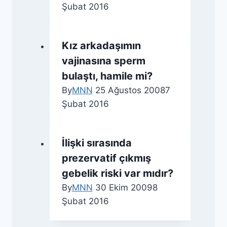
Şubat 2016
Kız arkadaşımın
vajinasına sperm
bulaştı, hamile mi?
By
MNN
25 Ağustos 2008
7
Şubat 2016
İlişki sırasında
prezervatif çıkmış
gebelik riski var mıdır?
By
MNN
30 Ekim 2009
8
Şubat 2016