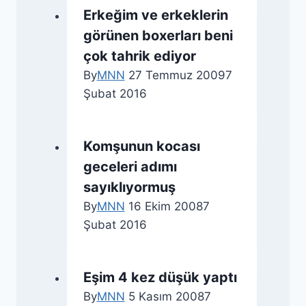
Erkeğim ve erkeklerin
görünen boxerları beni
çok tahrik ediyor
By
MNN
27 Temmuz 2009
7
Şubat 2016
Komşunun kocası
geceleri adımı
sayıklıyormuş
By
MNN
16 Ekim 2008
7
Şubat 2016
Eşim 4 kez düşük yaptı
By
MNN
5 Kasım 2008
7