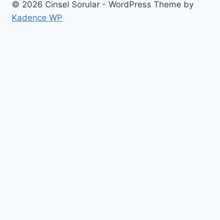
© 2026 Cinsel Sorular - WordPress Theme by
Kadence WP
0
Would love your thoughts, please comment.
x
(
)
x
|
Yanıtla
Insert