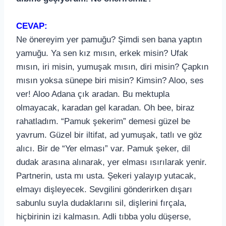
CEVAP:
Ne önereyim yer pamuğu? Şimdi sen bana yaptın
yamuğu. Ya sen kız mısın, erkek misin? Ufak
mısın, iri misin, yumuşak mısın, diri misin? Çapkın
mısın yoksa sünepe biri misin? Kimsin? Aloo, ses
ver! Aloo Adana çık aradan. Bu mektupla
olmayacak, karadan gel karadan. Oh bee, biraz
rahatladım. “Pamuk şekerim” demesi güzel be
yavrum. Güzel bir iltifat, ad yumuşak, tatlı ve göz
alıcı. Bir de “Yer elması” var. Pamuk şeker, dil
dudak arasına alınarak, yer elması ısırılarak yenir.
Partnerin, usta mı usta. Şekeri yalayıp yutacak,
elmayı dişleyecek. Sevgilini gönderirken dışarı
sabunlu suyla dudaklarını sil, dişlerini fırçala,
hiçbirinin izi kalmasın. Adli tıbba yolu düşerse,