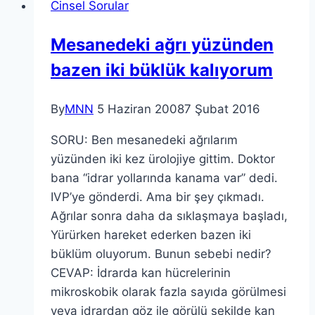
Cinsel Sorular
Mesanedeki ağrı yüzünden
bazen iki büklük kalıyorum
By
MNN
5 Haziran 2008
7 Şubat 2016
SORU: Ben mesanedeki ağrılarım
yüzünden iki kez ürolojiye gittim. Doktor
bana “idrar yollarında kanama var” dedi.
IVP’ye gönderdi. Ama bir şey çıkmadı.
Ağrılar sonra daha da sıklaşmaya başladı,
Yürürken hareket ederken bazen iki
büklüm oluyorum. Bunun sebebi nedir?
CEVAP: İdrarda kan hücrelerinin
mikroskobik olarak fazla sayıda görülmesi
veya idrardan göz ile görülü şekilde kan