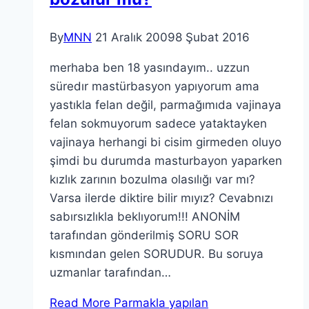
By
MNN
21 Aralık 2009
8 Şubat 2016
merhaba ben 18 yasındayım.. uzzun
süredır mastürbasyon yapıyorum ama
yastıkla felan değil, parmağımıda vajinaya
felan sokmuyorum sadece yataktayken
vajinaya herhangi bi cisim girmeden oluyo
şimdi bu durumda masturbayon yaparken
kızlık zarının bozulma olasılığı var mı?
Varsa ilerde diktire bilir mıyız? Cevabnızı
sabırsızlıkla beklıyorum!!! ANONİM
tarafından gönderilmiş SORU SOR
kısmından gelen SORUDUR. Bu soruya
uzmanlar tarafından…
Read More
Parmakla yapılan