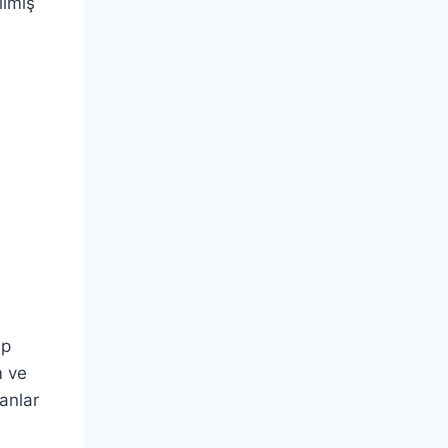
ilmiş
ip
m ve
anlar