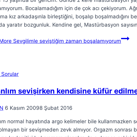
 15 yaşında bir gencim. Günde 2 kere mastürbasyon yap
amıyorum. Bocalamadığım için de çok acı çekiyorum. A
ma kız arkadaşınla birleştiğini, boşalıp boşalmadığını
da yaratır bozgunluk. Kendine gel, Mastürbasyon sayısın
More
Sevgilimle seviştiğim zaman boşalamıyorum
 Sorular
nlım sevişirken kendisine küfür edilm
N
6 Kasım 2009
8 Şubat 2016
ım normal hayatında argo kelimeler bile kullanmazken s
 olmayan bir sevişmeden zevk almıyor. Orgazm sonrası 