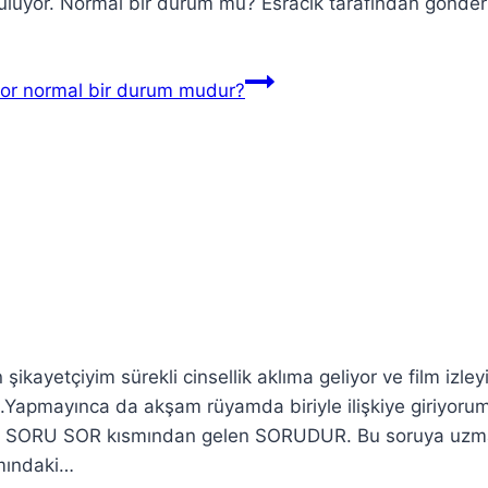
buluyor. Normal bir durum mu? Esracık tarafından gönder
iyor normal bir durum mudur?
kayetçiyim sürekli cinsellik aklıma geliyor ve film izley
m.Yapmayınca da akşam rüyamda biriyle ilişkiye giriyoru
miş SORU SOR kısmından gelen SORUDUR. Bu soruya uzm
smındaki…