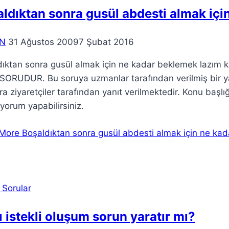
ldıktan sonra gusül abdesti almak içi
N
31 Ağustos 2009
7 Şubat 2016
dıktan sonra gusül almak için ne kadar beklemek lazım
 SORUDUR. Bu soruya uzmanlar tarafından verilmiş bir
ra ziyaretçiler tarafından yanıt verilmektedir. Konu başlığ
yorum yapabilirsiniz.
More
Boşaldıktan sonra gusül abdesti almak için ne kad
 Sorular
ı istekli oluşum sorun yaratır mı?