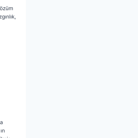
sözüm
gınlık,
ta
ın