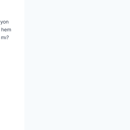
syon
n hem
 mı?