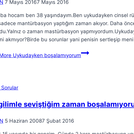
N
7 Mayıs 2016
7 Mayıs 2016
ba hocam ben 38 yaşındayım.Ben uykudayken cinsel rüy
sadece mantürbasyon yaptığım zaman akıyor. Daha önce 
rdu.Yalnız o zaman mastürbasyon yapmıyordum.Uykudayk
ni akmıyor?Birde bu sorunlar yani penisin sertleşip me
More
Uykudayken boşalamıyorum
 Sorular
gilimle seviştiğim zaman boşalamıyo
N
5 Haziran 2008
7 Şubat 2016