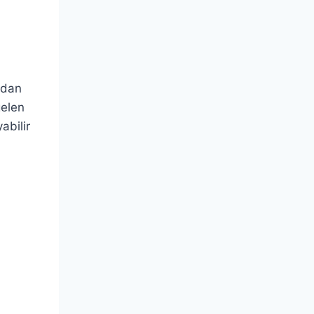
ndan
gelen
abilir