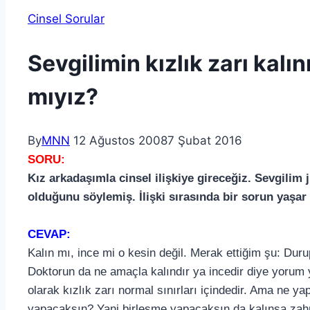
Cinsel Sorular
Sevgilimin kızlık zarı kalı
mıyız?
By
MNN
12 Ağustos 2008
7 Şubat 2016
SORU:
Kız arkadaşımla cinsel ilişkiye gireceğiz. Sevgilim ji
olduğunu söylemiş. İlişki sırasında bir sorun yaşar
CEVAP:
Kalın mı, ince mi o kesin değil. Merak ettiğim şu: Dur
Doktorun da ne amaçla kalındır ya incedir diye yorum
olarak kızlık zarı normal sınırları içindedir. Ama ne y
yapacaksın? Yani birleşme yapacaksın da kalınsa zah