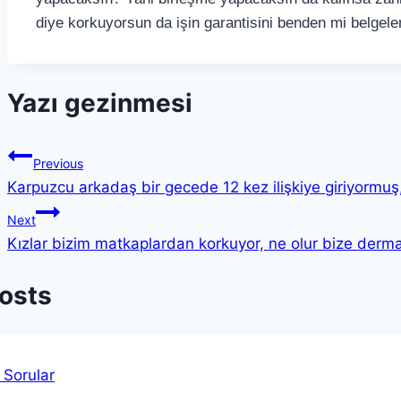
diye korkuyorsun da işin garantisini benden mi belgel
Yazı gezinmesi
Previous
Karpuzcu arkadaş bir gecede 12 kez ilişkiye giriyormu
Next
Kızlar bizim matkaplardan korkuyor, ne olur bize derm
Posts
 Sorular