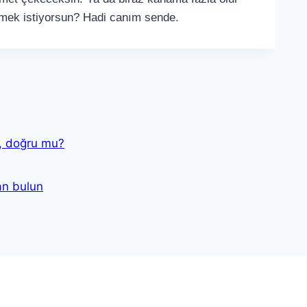
emek istiyorsun? Hadi canım sende.
ş, doğru mu?
an bulun