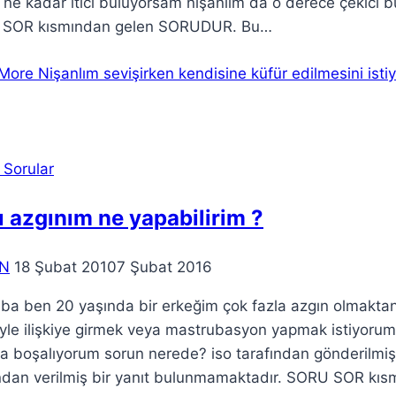
 ne kadar itici buluyorsam nişanlım da o derece çekici 
SOR kısmından gelen SORUDUR. Bu…
More
Nişanlım sevişirken kendisine küfür edilmesini ist
 Sorular
ı azgınım ne yapabilirim ?
N
18 Şubat 2010
7 Şubat 2016
a ben 20 yaşında bir erkeğim çok fazla azgın olmaktan şi
riyle ilişkiye girmek veya mastrubasyon yapmak istiyoru
ta boşalıyorum sorun nerede? iso tarafından gönderil
ından verilmiş bir yanıt bulunmamaktadır. SORU SOR kı