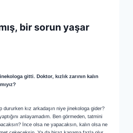
nmış, bir sorun yaşar
nekologa gitti. Doktor, kızlık zarının kalın
 mıyız?
up dururken kız arkadaşın niye jinekologa gider?
 yaptığını anlayamadım. Ben görmeden, tatmini
apacaksın? İnce olsa ne yapacaksın, kalın olsa ne
met çekeceksin. Ya da biraz kanama fazla olur