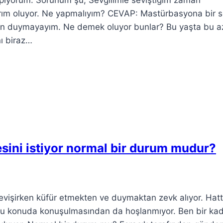
ıyorum. Sorunum şu; Sevgilimle seviştiğim zaman
ğrım oluyor. Ne yapmalıyım? CEVAP: Mastürbasyona bir 
 ben duymayayım. Ne demek oluyor bunlar? Bu yaşta bu az
ı biraz…
esini istiyor normal bir durum mudur?
evişirken küfür etmekten ve duymaktan zevk alıyor. Hat
bu konuda konuşulmasından da hoşlanmıyor. Ben bir kad