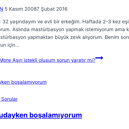
N
5 Kasım 2008
7 Şubat 2016
32 yaşındayım ve evli bir erkeğim. Haftada 2-3 kez eşi
orum. Aslında mastürbasyon yapmak istemiyorum ama ken
stürbasyon yapmaktan büyük zevk alıyorum. Benim sorunu
run için…
More
Aşırı istekli oluşum sorun yaratır mı?
 Sorular
udayken boşalamıyorum