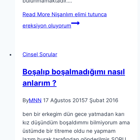
bulunmamaktadır….
Read More
Nişanlım elimi tutunca
ereksiyon oluyorum
Cinsel Sorular
Boşalıp boşalmadığımı nasıl
anlarım ?
By
MNN
17 Ağustos 2015
7 Şubat 2016
ben bir erkegim dün gece yatmadan karı
kız düşündüm boşaldımmı bilmiyorum ama
üstümde bir titreme oldu ne yapmam
lazım burak tarafından gönderilmiş SORU