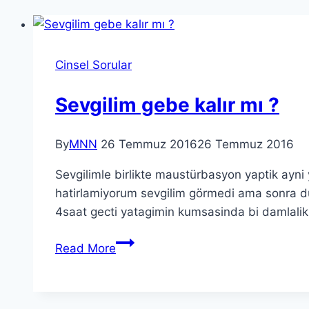
Cinsel Sorular
Sevgilim gebe kalır mı ?
By
MNN
26 Temmuz 2016
26 Temmuz 2016
Sevgilimle birlikte maustürbasyon yaptik ayni
hatirlamiyorum sevgilim görmedi ama sonra du
4saat gecti yatagimin kumsasinda bi damlalik 
Sevgilim
Read More
gebe
kalır
mı