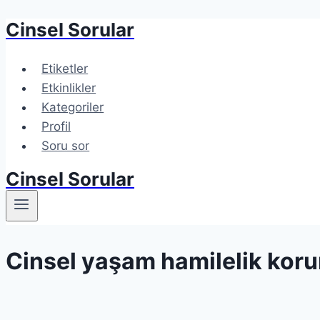
Cinsel Sorular
Skip
to
content
Etiketler
Etkinlikler
Kategoriler
Profil
Soru sor
Cinsel Sorular
Cinsel yaşam hamilelik kor