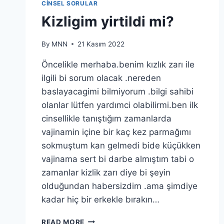
CINSEL SORULAR
Kizligim yirtildi mi?
By
MNN
21 Kasım 2022
Öncelikle merhaba.benim kızlık zarı ile
ilgili bi sorum olacak .nereden
baslayacagimi bilmiyorum .bilgi sahibi
olanlar lütfen yardımci olabilirmi.ben ilk
cinsellikle tanıştığım zamanlarda
vajinamin içine bir kaç kez parmağımı
sokmuştum kan gelmedi bide küçükken
vajinama sert bi darbe almıştım tabi o
zamanlar kizlik zarı diye bi şeyin
olduğundan habersizdim .ama şimdiye
kadar hiç bir erkekle bırakın…
READ MORE