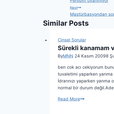
Penisim uyanmıyor
Next
Mastürbasyondan sonr
Similar Posts
Cinsel Sorular
Sürekli kanamam v
By
MNN
24 Kasım 2009
8 Ş
ben cok acı cekiyorum bunu
tuvaletimi yaparken yanma 
İdrarınızı yaparken yanma o
normal bir durum değil.Ade
Read More