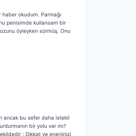
ir haber okudum. Parmağı
unu penisimde kullansam bir
 tozunu öyleyken sürmüş. Onu
 ancak bu sefer daha istekli
urdurmanın bir yolu var mı?
ildedir : Dikkat ve enerjinizi