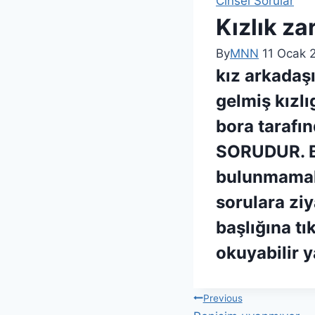
Cinsel Sorular
Kızlık z
By
MNN
11 Ocak 
kız arkadaş
gelmiş kızl
bora tarafı
SORUDUR. Bu
bulunmamak
sorulara ziy
başlığına tı
okuyabilir y
Previous