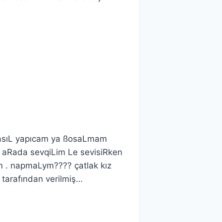
asıL yapıcam ya ßosaLmam
 aRada sevqiLim Le sevisiRken
 . napmaLym???? çatlak kız
tarafından verilmiş…