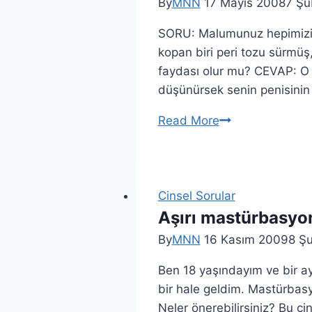
By
MNN
17 Mayıs 2008
7 Şu
SORU: Malumunuz hepimizin
kopan biri peri tozu sürmüş
faydası olur mu? CEVAP: O 
düşünürsek senin penisini
Read More
Cinsel Sorular
Aşırı mastürbasyo
By
MNN
16 Kasım 2009
8 Ş
Ben 18 yaşındayım ve bir a
bir hale geldim. Mastürbasy
Neler önerebilirsiniz? Bu c