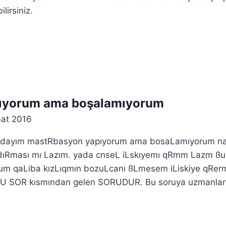
lirsiniz.
ıyorum ama boşalamıyorum
at 2016
ındayım mastRbasyon yapıyorum ama bosaLamıyorum n
azdıRması mı Lazım. yada cnseL iLskıyemı qRmm Lazm ßu
um qaLiba kızLıqmın bozuLcanı ßLmesem iLiskiye qRerm
RU SOR kısmından gelen SORUDUR. Bu soruya uzmanlar 