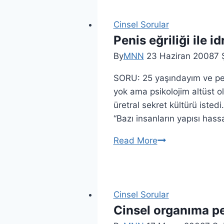
Cinsel Sorular
Penis eğriliği ile 
By
MNN
23 Haziran 2008
7 
SORU: 25 yaşındayım ve peni
yok ama psikolojim altüst o
üretral sekret kültürü istedi
“Bazı insanların yapısı has
Read More
Cinsel Sorular
Cinsel organıma p