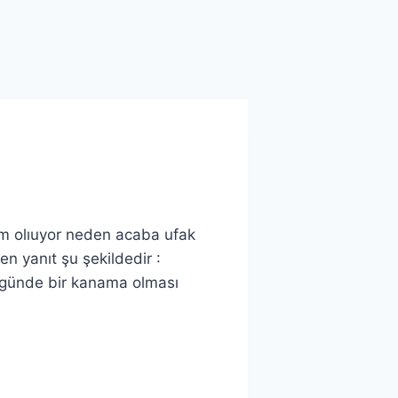
m olıuyor neden acaba ufak
n yanıt şu şekildedir :
0 günde bir kanama olması