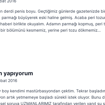
bat 2016
 derdi penis boyu. Geçtiğimiz günlerde gazetenizde b
, parmağı büyüyerek eski haline gelmiş. Acaba peri toz
haberi birlikte okuyalım. Adamın parmağı kopmuş, peri
n bir bölümünü kesmemiz, yerine peri tozu dökmemiz…
n yapıyorum
ubat 2016
y boy kendimi mastürbasyondan çektim. Tekrar başladım
on artık yetmemeye başladı sürekli istek oluyor. Bunu d
insel soruya UZMANLARIMIZ tarafından verilen yanıt şu şek