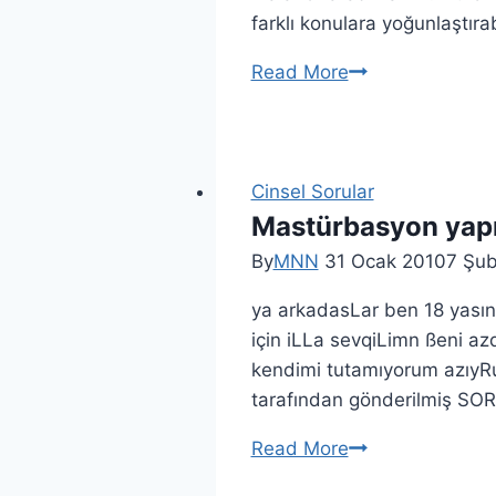
farklı konulara yoğunlaştırabi
Read More
Cinsel Sorular
Mastürbasyon yap
By
MNN
31 Ocak 2010
7 Şub
ya arkadasLar ben 18 yas
için iLLa sevqiLimn ßeni 
kendimi tutamıyorum azıyR
tarafından gönderilmiş SO
Read More