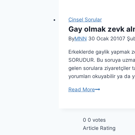
Cinsel Sorular
Gay olmak zevk alm
By
MNN
30 Ocak 2010
7 Şu
Erkeklerde gaylik yapmak z
SORUDUR. Bu soruya uzmanl
gelen sorulara ziyaretçiler t
yorumları okuyabilir ya da y
Read More
0
0
votes
Article Rating