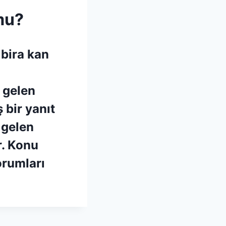
mu?
 bira kan
 gelen
bir yanıt
 gelen
r. Konu
orumları