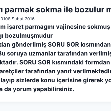
arı parmak sokma ile bozulur 
2010
8 Şubat 2016
ım işaret parmagını vajinesine sokmuş
ıgı bozulmuşmudur
ndan gönderilmiş SORU SOR kısmından
 soruya uzmanlar tarafından verilmiş 
tadır. SORU SOR kısmındaki formdan
aretçiler tarafından yanıt verilmektedi
klayıp sizlerde konu içerisine girerek y
a da yorum yapabilirsiniz.